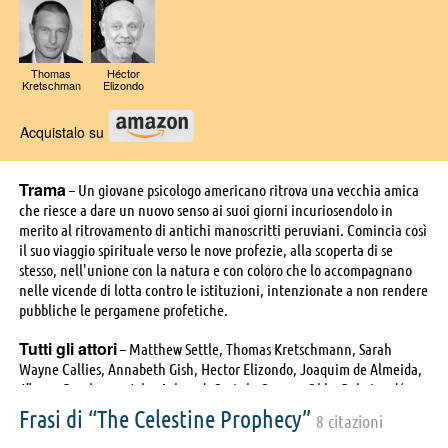
Thomas
Héctor
Kretschman
Elizondo
n
Acquistalo su
Trama
– Un giovane psicologo americano ritrova una vecchia amica
che riesce a dare un nuovo senso ai suoi giorni incuriosendolo in
merito al ritrovamento di antichi manoscritti peruviani. Comincia così
il suo viaggio spirituale verso le nove profezie, alla scoperta di se
stesso, nell'unione con la natura e con coloro che lo accompagnano
nelle vicende di lotta contro le istituzioni, intenzionate a non rendere
pubbliche le pergamene profetiche.
Tutti gli attori
– Matthew Settle, Thomas Kretschmann, Sarah
Wayne Callies, Annabeth Gish, Hector Elizondo, Joaquim de Almeida,
Jürgen Prochnow, John Aylward, Castulo Guerra, Obba Babatundé,
Robyn Cohen, Petrus Antonius, Rachel Erickson, Joel Antonio Juan,
Frasi di “The Celestine Prophecy”
8 citazioni
Vernee Watson, Oliver Adams, Martha Delgado, Gerson Guilicke,