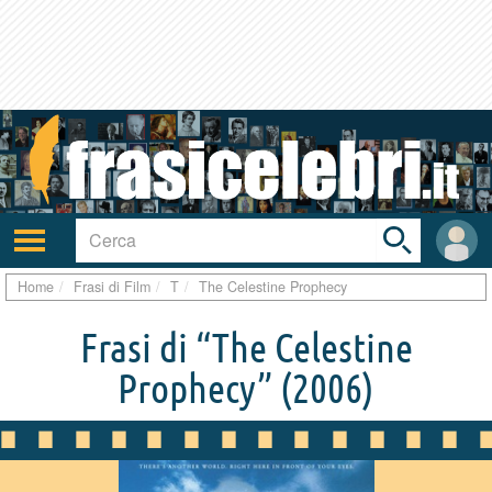
Toggle
search
bar
Attiva/disattiva
User
navigazione
area
Home
Frasi di Film
T
The Celestine Prophecy
Frasi di “The Celestine
Prophecy”
(2006)