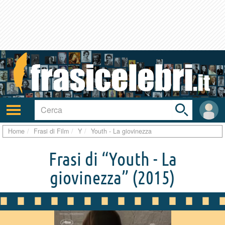
Toggle
search
bar
Attiva/disattiva
User
navigazione
area
Home
Frasi di Film
Y
Youth - La giovinezza
Frasi di “Youth - La
giovinezza”
(2015)