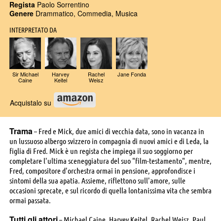
Regista
Paolo Sorrentino
Genere
Drammatico, Commedia, Musica
INTERPRETATO DA
Sir Michael
Harvey
Rachel
Jane Fonda
Caine
Keitel
Weisz
Acquistalo su
Trama
– Fred e Mick, due amici di vecchia data, sono in vacanza in
un lussuoso albergo svizzero in compagnia di nuovi amici e di Leda, la
figlia di Fred. Mick è un regista che impiega il suo soggiorno per
completare l'ultima sceneggiatura del suo "film-testamento", mentre,
Fred, compositore d'orchestra ormai in pensione, approfondisce i
sintomi della sua apatia. Assieme, riflettono sull'amore, sulle
occasioni sprecate, e sul ricordo di quella lontanissima vita che sembra
ormai passata.
Tutti gli attori
– Michael Caine, Harvey Keitel, Rachel Weisz, Paul