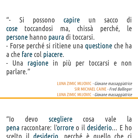
“- Si possono
capire
un sacco di
cose
toccandosi ma, chissà perché, le
persone
hanno
paura
di toccarsi.
- Forse perché si ritiene una
questione
che ha
a che
fare
col
piacere
.
- Una
ragione
in più per toccarsi e non
parlare.”
LUNA ZIMIC MIJOVIC
- Giovane massaggiatrice
SIR MICHAEL CAINE
- Fred Ballinger
LUNA ZIMIC MIJOVIC
- Giovane massaggiatrice
“Io devo
scegliere
cosa vale la
pena
raccontare: l'
orrore
o il
desiderio
... E ho
scelto il
desiderio
, perché è quello che ci