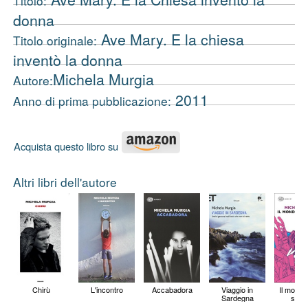
Titolo:
donna
Ave Mary. E la chiesa
Titolo originale:
inventò la donna
Michela Murgia
Autore:
2011
Anno di prima pubblicazione:
Acquista questo libro su
Altri libri dell'autore
Chirù
L'incontro
Accabadora
Viaggio in
Il mondo
Sardegna
sape