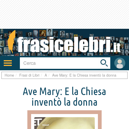
Toggle
search
bar
Attiva/disattiva
User
navigazione
area
Home
Frasi di Libri
A
Ave Mary: E la Chiesa inventò la donna
Ave Mary: E la Chiesa
inventò la donna