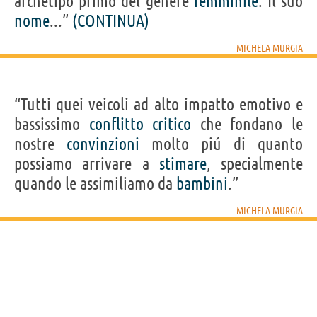
archetipo primo del genere
femminile
. Il suo
nome
...”
(CONTINUA)
MICHELA MURGIA
“Tutti quei veicoli ad alto impatto emotivo e
bassissimo
conflitto
critico
che fondano le
nostre
convinzioni
molto piú di quanto
possiamo arrivare a
stimare
, specialmente
quando le assimiliamo da
bambini
.”
MICHELA MURGIA