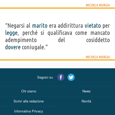
MICHELA MURGIA
“Negarsi al
marito
era addirittura
vietato
per
legge
, perché si qualificava come mancato
adempimento del cosiddetto
dovere
coniugale.”
MICHELA MURGIA
Seguici su
Chi siamo
News
Scrivi alla redazione
Novità
Informativa Privacy