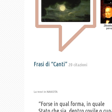
Zibaldo
pensi
Frasi di “Canti”
20 citazioni
La trovi in
NASCITA
“Forse in qual forma, in quale
Stato che sia, dentro covile o cun