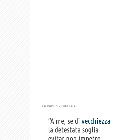
La trovi in
VECCHIAIA
“A me, se di
vecchiezza
la detestata soglia
evitar non impetro,