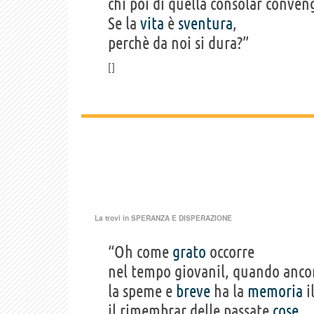
chi poi di quella consolar conven
Se la
vita
è
sventura
,
perchè da noi si dura?”
La trovi in
SPERANZA E DISPERAZIONE
“Oh come
grato
occorre
nel tempo giovanil, quando anco
la speme e
breve
ha la
memoria
i
il rimembrar delle passate
cose
,