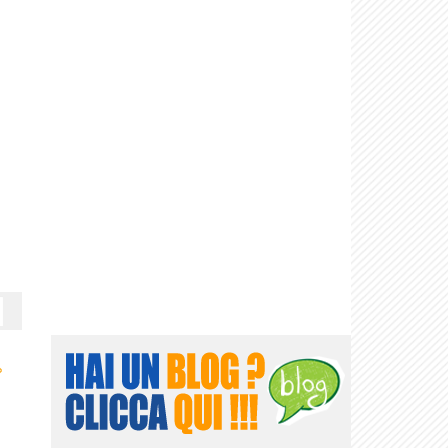
rio del primo
amore
›