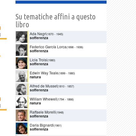
Su tematiche affini a questo
libro
I
Ada Negri
]
(1870
-
1945)
sofferenza
Federico García Lorca
(1898
-
1936)
sofferenza
›
Licia Troisi
(1980)
sofferenza
Edwin Way Teale
(1899
-
1980)
natura
Alfred de Musset
(1810
-
1857)
sofferenza
I
William Whewell
(1794
-
1866)
natura
]
Raffaele Morelli
(1948)
sofferenza
Daria Bignardi
(1961)
sofferenza