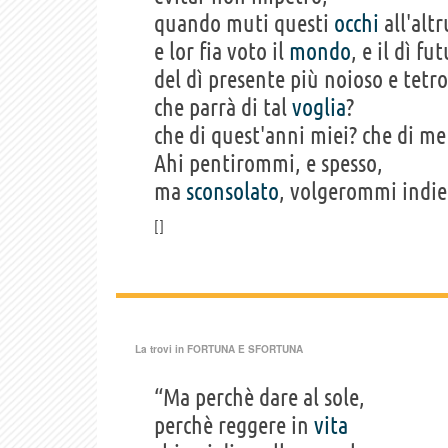
quando muti questi
occhi
all'altr
e lor fia voto il
mondo
, e il dì fu
del dì presente più noioso e tetro
che parrà di tal
voglia
?
che di quest'anni miei? che di me
Ahi pentirommi, e spesso,
ma
sconsolato
, volgerommi indie
La trovi in
FORTUNA E SFORTUNA
“Ma perchè dare al sole,
perchè reggere in
vita