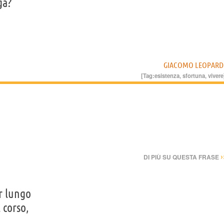
ga?
GIACOMO LEOPARD
[Tag:
esistenza
,
sfortuna
,
vivere
›
DI PIÙ SU QUESTA FRASE
r lungo
l corso,