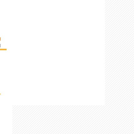
I
]
›