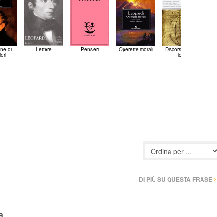
ne di
Lettere
Pensieri
Operette morali
Discorso sopra
Dia
eri
lo...
›
DI PIÙ SU QUESTA FRASE
a,