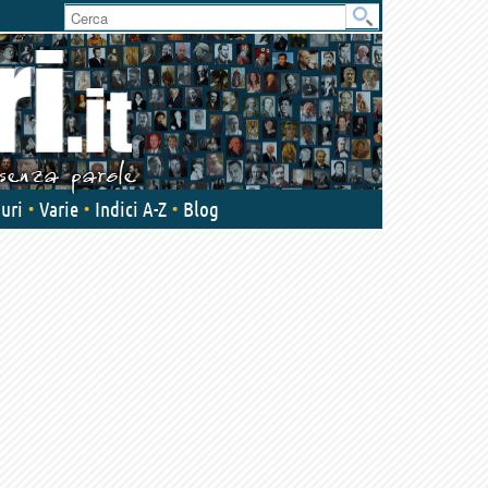
User
area
uri
Varie
Indici A-Z
Blog