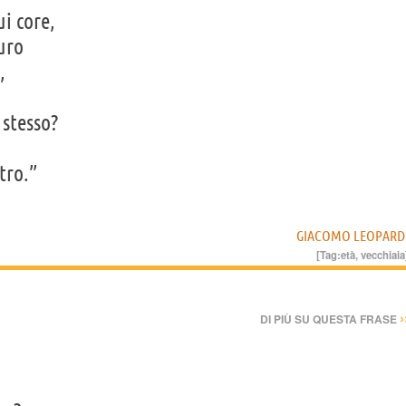
ui core,
turo
,
 stesso?
tro.”
GIACOMO LEOPARD
[Tag:
età
,
vecchiaia
›
DI PIÙ SU QUESTA FRASE