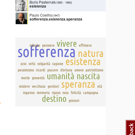
Boris Pasternak
(1890
-
1960)
esistenza
Paulo Coelho
(1947)
sofferenza
,
esistenza
,
speranza
vivere
sofferenza
infinito
pensiero
effimero
natura
esistenza
ozio
virtù
volgarità
ragione
pessimismo
ricordi
piacere
sfortuna
amore
patriottismo
umanità
nascita
morte
gioventù
speranza
mistero
vecchiaia
genitori
età
inganno
memoria
riposo
noia
felicità
campagna
destino
giovani
›