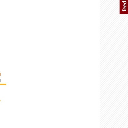
I
]
›