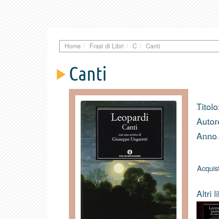
Home
Frasi di Libri
C
Canti
Canti
Titolo
Autor
Anno 
Acquist
Altri l