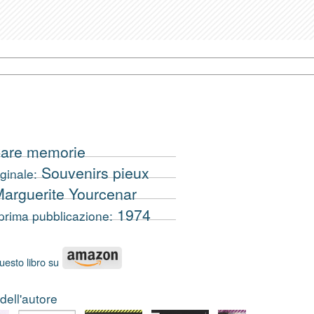
are memorie
Souvenirs pieux
iginale:
arguerite Yourcenar
1974
prima pubblicazione:
uesto libro su
i dell'autore