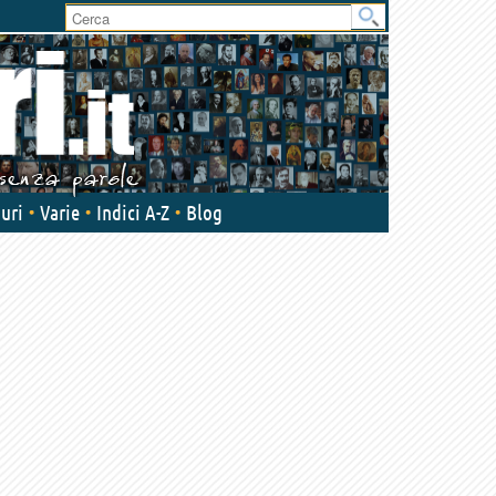
User
area
uri
Varie
Indici A-Z
Blog