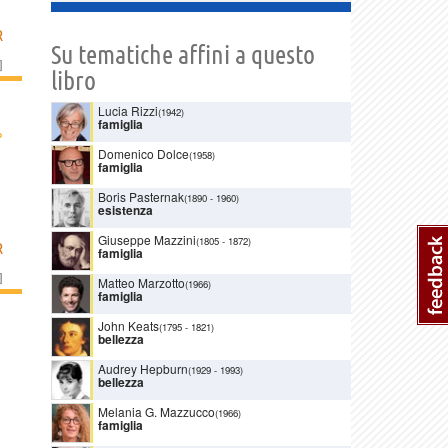
R
Su tematiche affini a questo
]
libro
Lucia Rizzi
(1942)
famiglia
›
Domenico Dolce
(1958)
famiglia
Boris Pasternak
(1890
-
1960)
esistenza
Giuseppe Mazzini
(1805
-
1872)
R
famiglia
]
Matteo Marzotto
(1966)
famiglia
John Keats
(1795
-
1821)
bellezza
Audrey Hepburn
(1929
-
1993)
bellezza
Melania G. Mazzucco
(1966)
famiglia