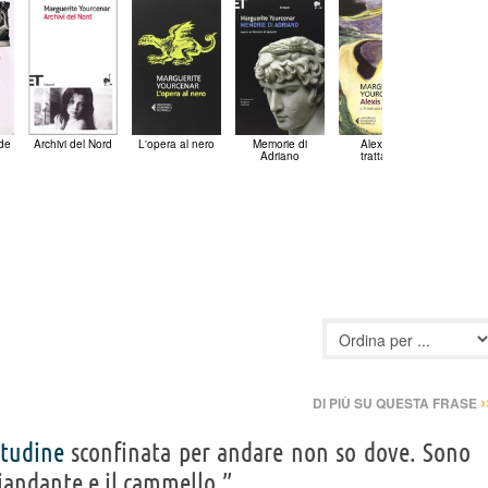
nde
Archivi del Nord
L'opera al nero
Memorie di
Alexis o il
Adriano
trattato...
›
DI PIÙ SU QUESTA FRASE
itudine
sconfinata per andare non so dove. Sono
viandante e il cammello.”