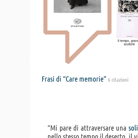
Il tempo, gra
scultore
Frasi di “Care memorie”
6 citazioni
“Mi pare di attraversare una
sol
nello stesso tempo il deserto, il 