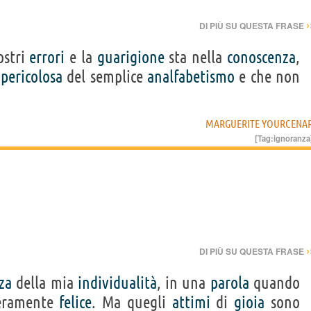
›
DI PIÙ SU QUESTA FRASE
ostri
errori
e la
guarigione
sta nella
conoscenza
,
ù
pericolosa
del semplice
analfabetismo
e che non
MARGUERITE YOURCENA
[Tag:
ignoranza
›
DI PIÙ SU QUESTA FRASE
za
della mia
individualità
, in una
parola
quando
veramente
felice
. Ma quegli
attimi
di
gioia
sono