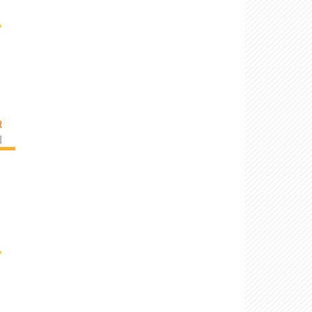
›
R
]
›