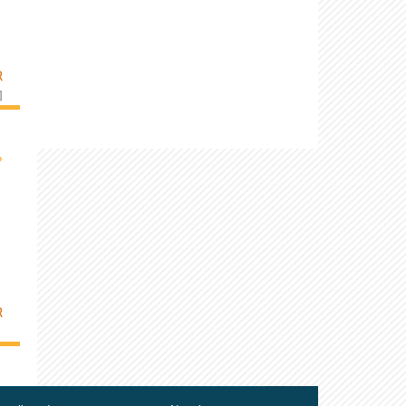
R
]
›
R