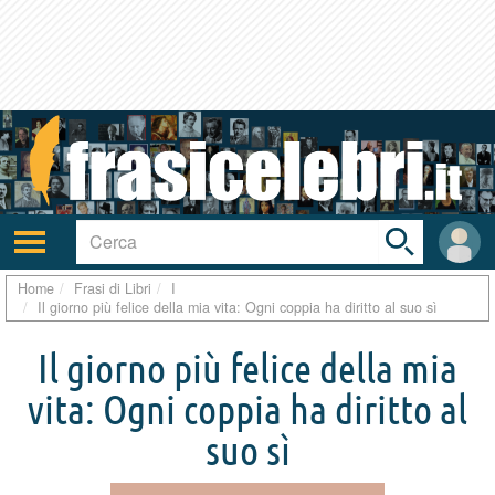
Toggle
search
bar
Attiva/disattiva
User
navigazione
area
Home
Frasi di Libri
I
Il giorno più felice della mia vita: Ogni coppia ha diritto al suo sì
Il giorno più felice della mia
vita: Ogni coppia ha diritto al
suo sì