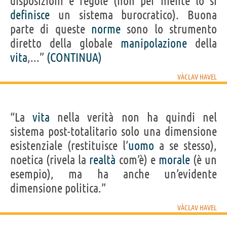
disposizioni e regole (non per niente lo si
definisce
un sistema burocratico). Buona
parte di queste
norme
sono lo strumento
diretto della globale
manipolazione
della
vita
,...”
(CONTINUA)
VÀCLAV HAVEL
“La
vita
nella verità non ha quindi nel
sistema post-totalitario solo una dimensione
esistenziale (restituisce l’
uomo
a se stesso),
noetica (rivela la
realtà
com’è) e
morale
(è un
esempio), ma ha anche un’evidente
dimensione politica.”
VÀCLAV HAVEL