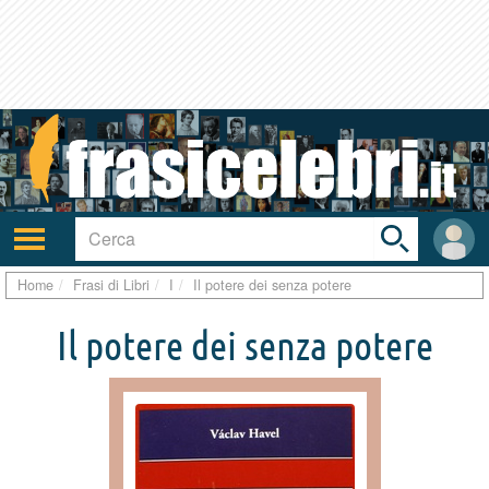
Toggle
search
bar
Attiva/disattiva
User
navigazione
area
Home
Frasi di Libri
I
Il potere dei senza potere
Il potere dei senza potere