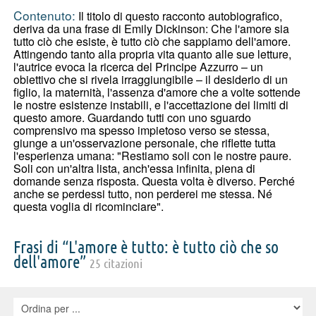
Contenuto:
Il titolo di questo racconto autobiografico,
deriva da una frase di Emily Dickinson: Che l'amore sia
tutto ciò che esiste, è tutto ciò che sappiamo dell'amore.
Attingendo tanto alla propria vita quanto alle sue letture,
l'autrice evoca la ricerca del Principe Azzurro – un
obiettivo che si rivela irraggiungibile – il desiderio di un
figlio, la maternità, l'assenza d'amore che a volte sottende
le nostre esistenze instabili, e l'accettazione dei limiti di
questo amore. Guardando tutti con uno sguardo
comprensivo ma spesso impietoso verso se stessa,
giunge a un'osservazione personale, che riflette tutta
l'esperienza umana: "Restiamo soli con le nostre paure.
Soli con un'altra lista, anch'essa infinita, piena di
domande senza risposta. Questa volta è diverso. Perché
anche se perdessi tutto, non perderei me stessa. Né
questa voglia di ricominciare".
Frasi di “L'amore è tutto: è tutto ciò che so
dell'amore”
25 citazioni