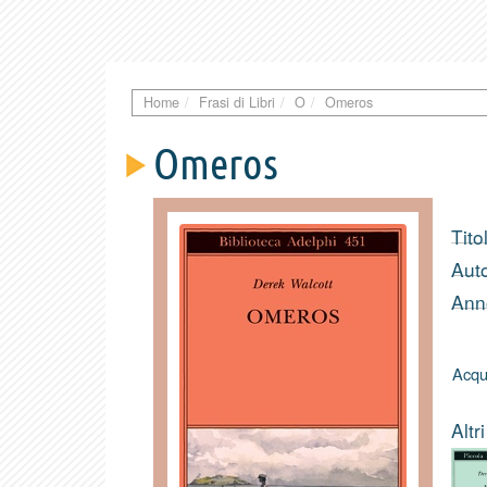
Home
Frasi di Libri
O
Omeros
Omeros
Tito
Aut
Anno
Acqui
Altri