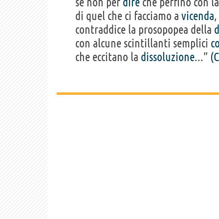
se non per
dire
che perfino con l
di quel che ci facciamo a
vicenda
,
contraddice la prosopopea della
d
con alcune scintillanti semplici
c
che eccitano la
dissoluzione
...”
(