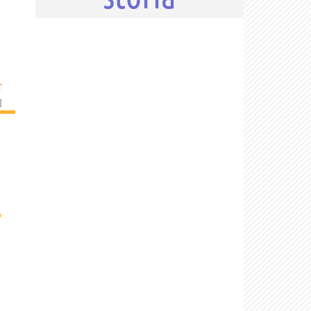
T
]
›