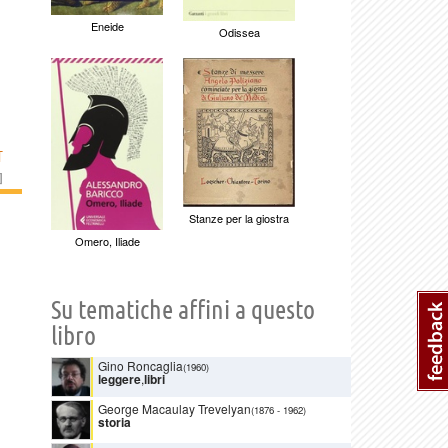
Eneide
Odissea
T
]
Stanze per la giostra
Omero, Iliade
Su tematiche affini a questo
libro
Gino Roncaglia
(1960)
leggere
,
libri
George Macaulay Trevelyan
(1876
-
1962)
storia