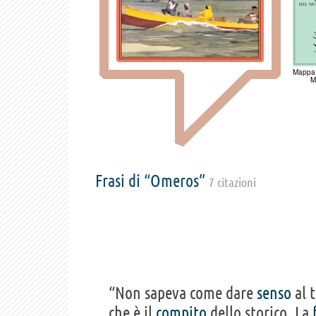
Mappa 
M
Frasi di “Omeros”
7 citazioni
“Non sapeva come dare
senso
al 
che è il
compito
dello storico. La