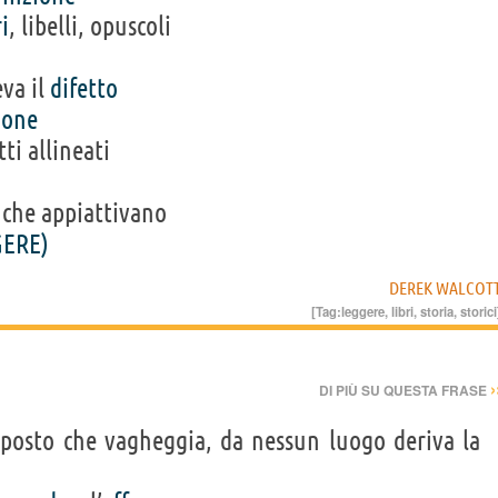
ri
, libelli, opuscoli
va il
difetto
ione
tti allineati
 che appiattivano
GERE)
DEREK WALCOT
[Tag:
leggere
,
libri
,
storia
,
storici
›
DI PIÙ SU QUESTA FRASE
osto che vagheggia, da nessun luogo deriva la