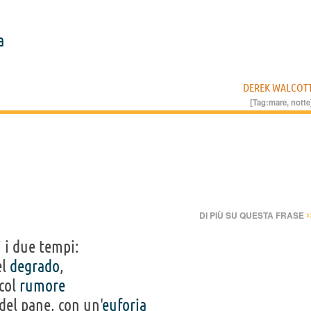
a
DEREK WALCOT
[Tag:
mare
,
notte
›
DI PIÙ SU QUESTA FRASE
 i due tempi:
el
degrado
,
 col
rumore
del pane, con un'
euforia