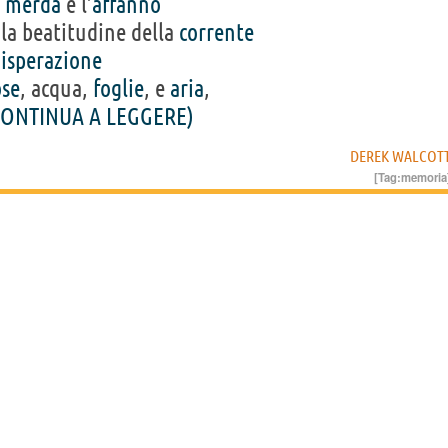
a
merda
e l’
affanno
 la beatitudine della
corrente
isperazione
ose
, acqua,
foglie
, e
aria
,
CONTINUA A LEGGERE)
DEREK WALCOT
[Tag:
memoria