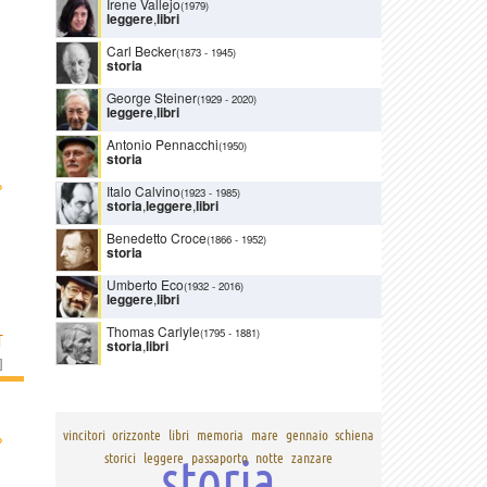
Irene Vallejo
(1979)
leggere
,
libri
Carl Becker
(1873
-
1945)
storia
George Steiner
(1929
-
2020)
leggere
,
libri
Antonio Pennacchi
(1950)
storia
›
Italo Calvino
(1923
-
1985)
storia
,
leggere
,
libri
Benedetto Croce
(1866
-
1952)
storia
Umberto Eco
(1932
-
2016)
leggere
,
libri
Thomas Carlyle
(1795
-
1881)
T
storia
,
libri
]
›
vincitori
orizzonte
libri
memoria
mare
gennaio
schiena
storia
storici
leggere
passaporto
notte
zanzare