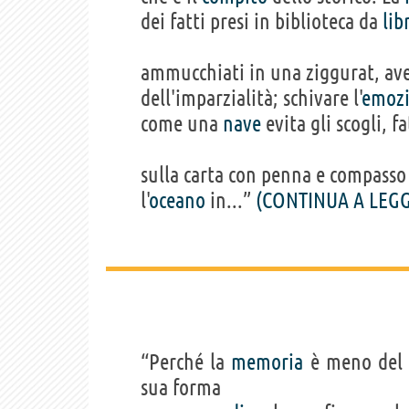
dei fatti presi in biblioteca da
lib
ammucchiati in una ziggurat, ave
dell'imparzialità; schivare l'
emoz
come una
nave
evita gli scogli, fa
sulla carta con penna e compasso
l'
oceano
in...”
(CONTINUA A LEG
“Perché la
memoria
è meno del p
sua forma