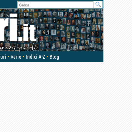
User
area
uri
Varie
Indici A-Z
Blog