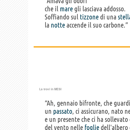
“Amava gli odori
che il
mare
gli lasciava addosso.
Soffiando sul
tizzone
di una
stell
la
notte
accende il suo carbone.”
La trovi in
MESI
“Ah, gennaio bifronte, che guardi
un
passato
, ci assicurano, nato n
e un presente che ci ha sollevato
del vento nelle
foglie
dell'albero 