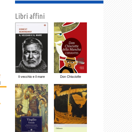
Libri affini
T
Il vecchio e il mare
Don Chisciotte
]
›