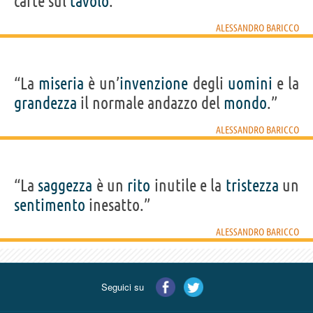
carte sul
tavolo
.”
ALESSANDRO BARICCO
“La
miseria
è un’
invenzione
degli
uomini
e la
grandezza
il normale andazzo del
mondo
.”
ALESSANDRO BARICCO
“La
saggezza
è un
rito
inutile e la
tristezza
un
sentimento
inesatto.”
ALESSANDRO BARICCO
Seguici su