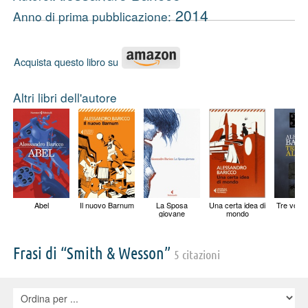
2014
Anno di prima pubblicazione:
Acquista questo libro su
Altri libri dell'autore
Abel
Il nuovo Barnum
La Sposa
Una certa idea di
Tre volte 
giovane
mondo
Frasi di “Smith & Wesson”
5 citazioni