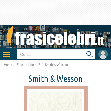
Toggle
search
bar
Attiva/disattiva
User
navigazione
area
Home
Frasi di Libri
S
Smith & Wesson
Smith & Wesson