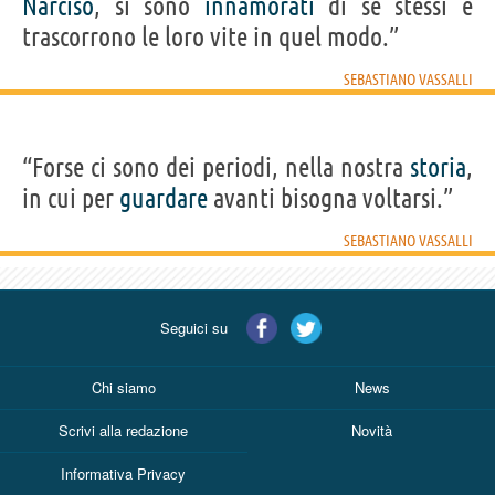
Narciso
, si sono
innamorati
di se stessi e
trascorrono le loro vite in quel modo.”
SEBASTIANO VASSALLI
“Forse ci sono dei periodi, nella nostra
storia
,
in cui per
guardare
avanti bisogna voltarsi.”
SEBASTIANO VASSALLI
Seguici su
Chi siamo
News
Scrivi alla redazione
Novità
Informativa Privacy