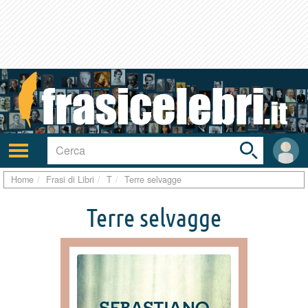
Toggle
search
bar
Attiva/disattiva
User
navigazione
area
Home
Frasi di Libri
T
Terre selvagge
Terre selvagge