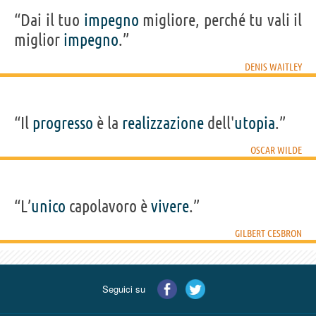
“Dai il tuo
impegno
migliore, perché tu vali il
miglior
impegno
.”
DENIS WAITLEY
“Il
progresso
è la
realizzazione
dell'
utopia
.”
OSCAR WILDE
“L’
unico
capolavoro è
vivere
.”
GILBERT CESBRON
Seguici su