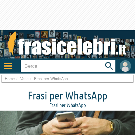
Toggle
search
bar
Attiva/disattiva
User
navigazione
area
Home
Varie
Frasi per WhatsApp
Frasi per WhatsApp
Frasi per WhatsApp