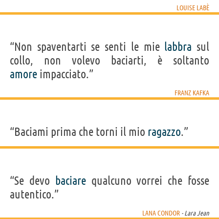
LOUISE LABÈ
“Non spaventarti se senti le mie
labbra
sul
collo, non volevo baciarti, è soltanto
amore
impacciato.”
FRANZ KAFKA
“Baciami prima che torni il mio
ragazzo
.”
“Se devo
baciare
qualcuno vorrei che fosse
autentico.”
LANA CONDOR
- Lara Jean