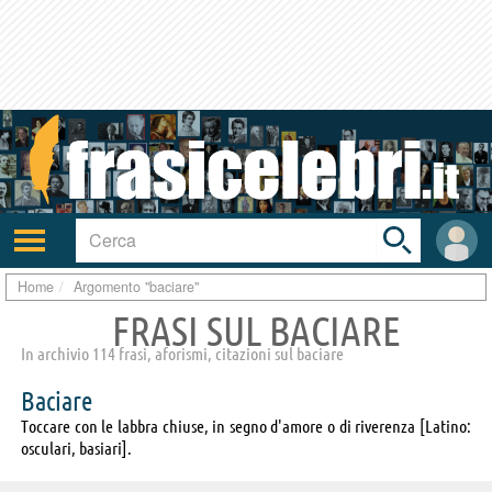
Toggle
search
bar
Attiva/disattiva
User
navigazione
area
Home
Argomento "baciare"
FRASI SUL BACIARE
In archivio 114 frasi, aforismi, citazioni sul baciare
Baciare
Toccare con le labbra chiuse, in segno d'amore o di riverenza [Latino:
osculari, basiari].