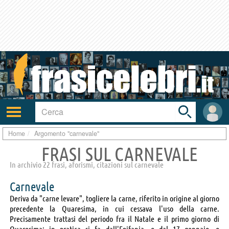
Toggle
search
bar
Attiva/disattiva
User
navigazione
area
Home
Argomento "carnevale"
FRASI SUL CARNEVALE
In archivio 22 frasi, aforismi, citazioni sul carnevale
Carnevale
Deriva da "carne levare", togliere la carne, riferito in origine al giorno
precedente la Quaresima, in cui cessava l'uso della carne.
Precisamente trattasi del periodo fra il Natale e il primo giorno di
Quaresima; in pratica si fa dall'Epifania, o dal 17 gennaio, o