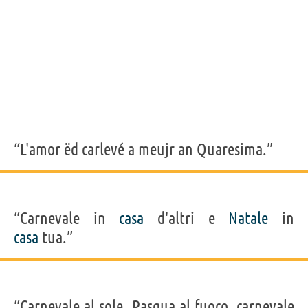
“L'amor ëd carlevé a meujr an Quaresima.”
“Carnevale in
casa
d'altri e
Natale
in
casa
tua.”
“Carnevale al sole, Pasqua al fuoco, carnevale