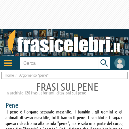
Toggle
search
bar
Attiva/disattiva
User
navigazione
area
Home
Argomento "pene"
FRASI SUL PENE
In archivio 120 frasi, aforismi, citazioni sul pene
Pene
Il pene è l'organo sessuale maschile. I bambini, gli uomini e gli
animali di sesso maschile, tutti hanno il pene. I bambini e i ragazzi
spesso ridacchiano alla parola "pene", ma è solo una parte del corpo,
come dire "braccio" o "gamba". Beh, diciamo che il pene è solo un po'