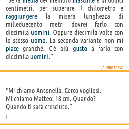
“Se la
media
del membro
maschile
è di dodici
centimetri, per superare il chilometro e
raggiungere
la misera lunghezza di
milleduecento metri dovrei farlo con
diecimila
uomini
. Oppure diecimila volte con
lo stesso
uomo
. La seconda variante non mi
piace
granché. C'è più
gusto
a farlo con
diecimila
uomini
.”
VALÉRIE TASSO
“Mi chiamo Antonella. Cerco vogliosi.
Mi chiamo Matteo: 18 cm. Quando?
Quando ti sarà cresciuto.”