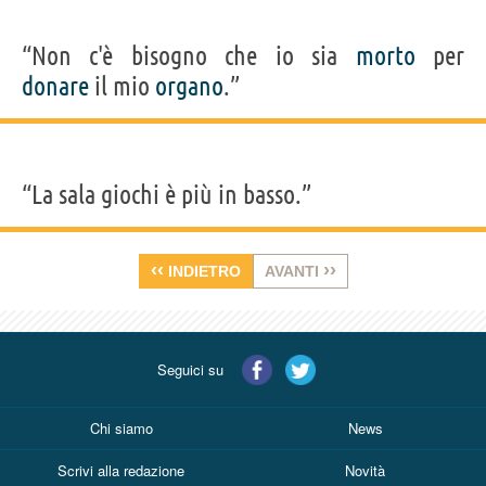
“Non c'è bisogno che io sia
morto
per
donare
il mio
organo
.”
“La sala giochi è più in basso.”
‹‹
››
INDIETRO
AVANTI
Seguici su
Chi siamo
News
Scrivi alla redazione
Novità