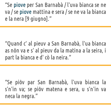
“Se
piove
per San Barnabà / l'uva bianca se ne
va / se
piove
mattina e sera / se ne va la bianca
e la nera [9 giugno].”
“Quand c' al pieuv a San Barnabà, l'ua bianca
as nôn va e s' al pieuv da la matina a la seira, i
part la bianca e d' cò la neira.”
“Se piôv par San Barnabà, l'uva bianca la
s'n'in va; se piôv matena e sera, u s'n'in va
neca la negra.”