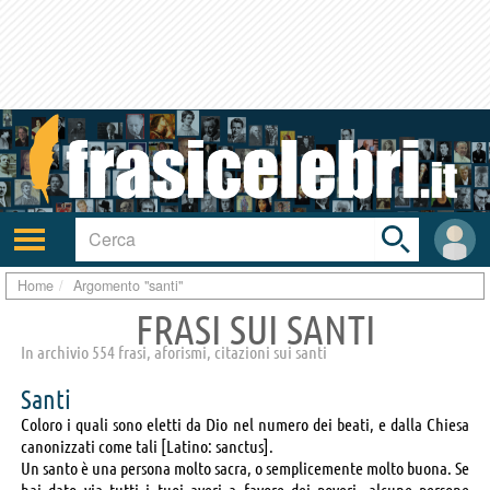
Toggle
search
bar
Attiva/disattiva
User
navigazione
area
Home
Argomento "santi"
FRASI SUI SANTI
In archivio 554 frasi, aforismi, citazioni sui santi
Santi
Coloro i quali sono eletti da Dio nel numero dei beati, e dalla Chiesa
canonizzati come tali [Latino: sanctus].
Un santo è una persona molto sacra, o semplicemente molto buona. Se
hai dato via tutti i tuoi averi a favore dei poveri, alcune persone