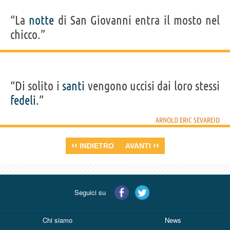
“La
notte
di San Giovanni entra il mosto nel
chicco.”
“Di solito i
santi
vengono uccisi dai loro stessi
fedeli
.”
ARNOLD ERIC SEVAREID
‹‹
››
INDIETRO
AVANTI
Seguici su
Chi siamo
News