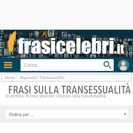
Toggle
search
bar
Attiva/disattiva
User
navigazione
area
Home
Argomento "transessualità"
FRASI SULLA TRANSESSUALITÀ
In archivio 16 frasi, aforismi, citazioni sulla transessualità