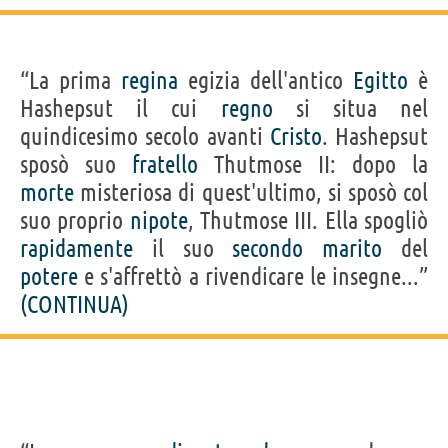
“La prima
regina
egizia dell'antico
Egitto
è
Hashepsut il cui
regno
si situa nel
quindicesimo secolo avanti
Cristo
. Hashepsut
sposò suo
fratello
Thutmose II: dopo la
morte
misteriosa di quest'ultimo, si sposò col
suo proprio
nipote
, Thutmose III. Ella spogliò
rapidamente
il suo
secondo
marito
del
potere
e s'affrettò a rivendicare le insegne...”
(CONTINUA)