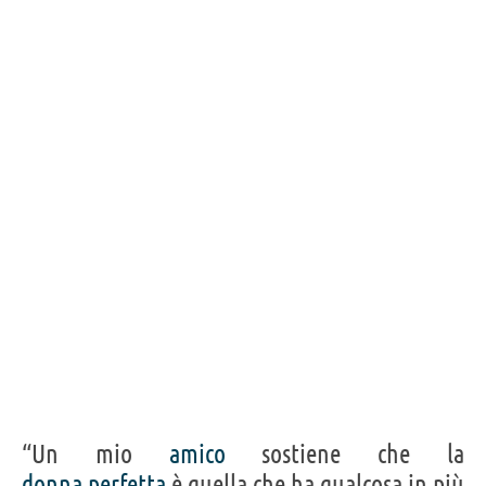
“Un mio
amico
sostiene che la
donna
perfetta
è quella che ha qualcosa in più