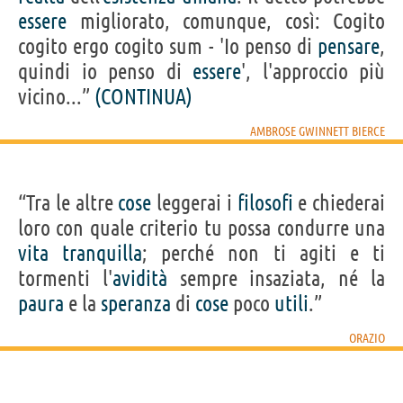
essere
migliorato, comunque, così: Cogito
cogito ergo cogito sum - 'Io penso di
pensare
,
quindi io penso di
essere
', l'approccio più
vicino...”
(CONTINUA)
AMBROSE GWINNETT BIERCE
“Tra le altre
cose
leggerai i
filosofi
e chiederai
loro con quale criterio tu possa condurre una
vita
tranquilla
; perché non ti agiti e ti
tormenti l'
avidità
sempre insaziata, né la
paura
e la
speranza
di
cose
poco
utili
.”
ORAZIO