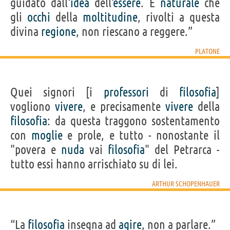
guidato dall'
idea
dell'
essere
. È
naturale
che
gli
occhi
della
moltitudine
, rivolti a questa
divina
regione
, non riescano a reggere.”
PLATONE
Quei signori [i
professori
di
filosofia
]
vogliono
vivere
, e precisamente
vivere
della
filosofia
: da questa traggono sostentamento
con
moglie
e prole, e tutto - nonostante il
"povera e
nuda
vai
filosofia
" del Petrarca -
tutto essi hanno arrischiato su di lei.
ARTHUR SCHOPENHAUER
“La
filosofia
insegna ad
agire
, non a parlare.”