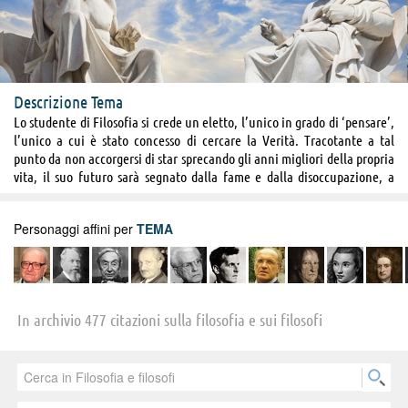
Descrizione Tema
Lo studente di Filosofia si crede un eletto, l’unico in grado di ‘pensare’,
l’unico a cui è stato concesso di cercare la Verità. Tracotante a tal
punto da non accorgersi di star sprecando gli anni migliori della propria
vita, il suo futuro sarà segnato dalla fame e dalla disoccupazione, a
meno che nel frattempo non riesca a coltivare la tipica barba da
intellettuale sinistroide ed una vena polemica fuori dal comune. Solo
Personaggi affini per
TEMA
così i suoi anni d’oro saranno salvi: potrà dar lustro alle proprie abilità
oratorie e provocatorie come conferenziere o alla peggio come
opinionista televisivo. Se saprà giocarsi bene le sue carte, il tempo
trascorso studiando a spese di mamma e papà gli renderà una vita
economicamente appagante: dovrà solo pubblicare un libro di quando
In archivio 477 citazioni sulla filosofia e sui filosofi
in quando, fare una manciata di comparsate televisive all'anno,
partecipare a qualche manifestazione di forte risonanza e spendere il
proprio tempo discutendo quotidianamente con dei colleghi professori
o intrattenendo fitti carteggi con luminari stranieri. Visto a cosa serve
"pensare"?