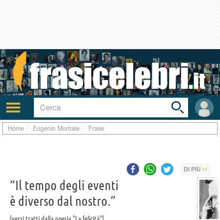
Toggle
search
bar
Attiva/disattiva
User
navigazione
area
Home
Eugenio Montale
Frase
››
DI PIÙ
“Il tempo degli eventi
è diverso dal nostro.”
versi tratti dalla poesia "La felicità"