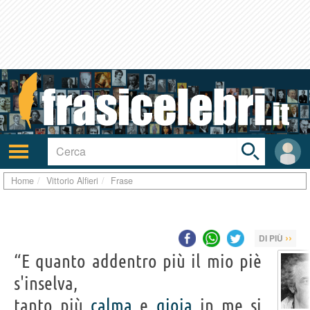
Toggle
search
bar
Attiva/disattiva
User
navigazione
area
Home
Vittorio Alfieri
Frase
››
DI PIÙ
“E quanto addentro più il mio piè
s'inselva,
tanto più
calma
e
gioia
in me si