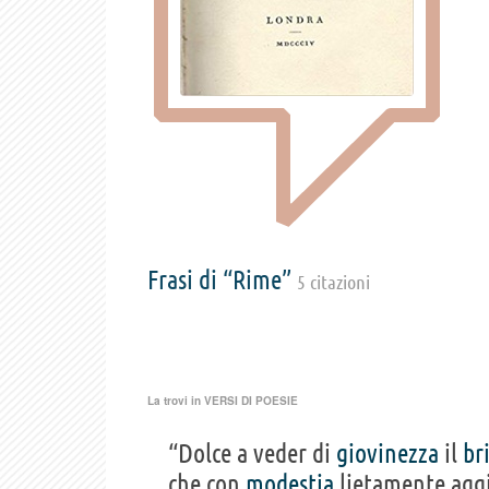
Frasi di “Rime”
5 citazioni
La trovi in
VERSI DI POESIE
“Dolce a veder di
giovinezza
il
br
che con
modestia
lietamente agg