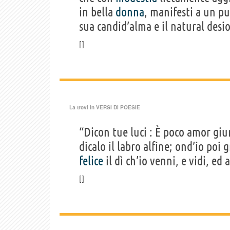
in bella
donna
, manifesti a un p
sua candid’alma e il natural desio
La trovi in
VERSI DI POESIE
“Dicon tue luci : È poco amor giur
dicalo il labro alfine; ond’io poi g
felice
il dì ch’io venni, e vidi, ed a