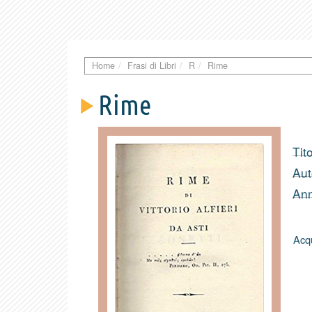
Home
Frasi di Libri
R
Rime
Rime
Tito
Aut
Ann
Acqu