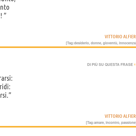
unto
! ”
VITTORIO ALFIER
[Tag:
desiderio
,
donne
,
gioventù
,
innocenza
›
DI PIÙ SU QUESTA FRASE
arsi:
ridi:
rsi.”
VITTORIO ALFIER
[Tag:
amare
,
incontro
,
passione