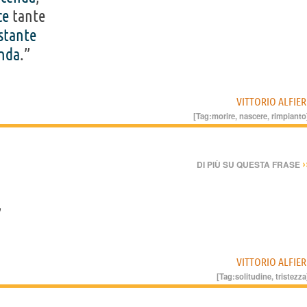
ce
tante
stante
nda
.”
VITTORIO ALFIER
[Tag:
morire
,
nascere
,
rimpianto
›
DI PIÙ SU QUESTA FRASE
”
VITTORIO ALFIER
[Tag:
solitudine
,
tristezza