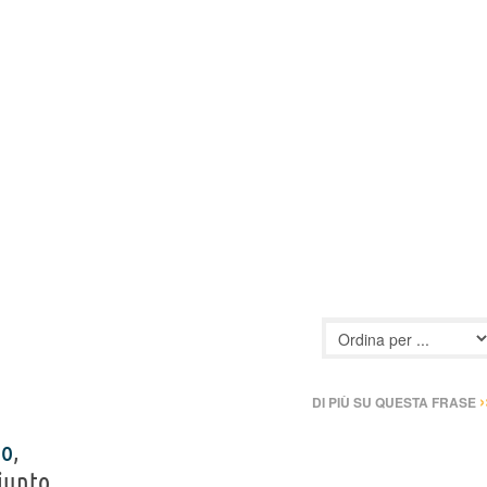
›
DI PIÙ SU QUESTA FRASE
io
,
iunto,