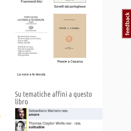
Frammenti lirici
Sonetti dal portoghese
Poesie a Casarsa
La voce a te dovuta
Su tematiche affini a questo
libro
Sebastiano Marraro
(1996)
amare
›
Thomas Clayton Wolfe
(1900
-
1938)
solitudine