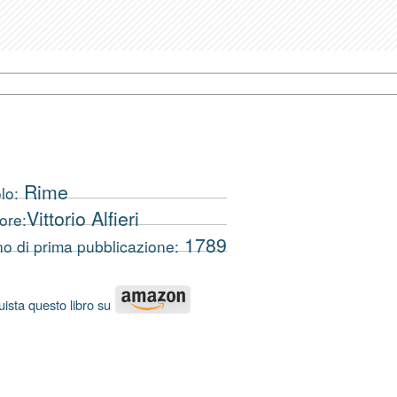
Rime
lo:
Vittorio Alfieri
ore:
1789
o di prima pubblicazione:
ista questo libro su