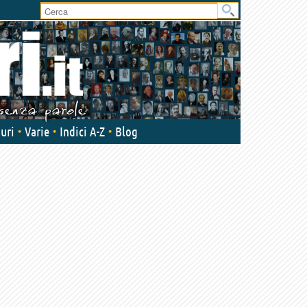
User
area
uri
Varie
Indici A-Z
Blog