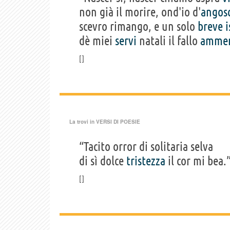
non già il morire, ond'io d'
angos
scevro rimango, e un solo
breve
i
dè miei
servi
natali il fallo
amme
La trovi in
VERSI DI POESIE
“Tacito orror di solitaria selva
di sì dolce
tristezza
il cor mi bea.