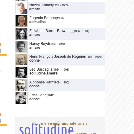
Nazim Hikmet
(1902
-
1963)
amare
Eugenio Borgna
(1930)
solitudine
Elizabeth Barrett Browning
(1806
-
1861)
amare
Nancy Boyd
I
(1892
-
1950)
amare
]
Henri François Joseph de Régnier
(1864
-
1936)
donne
Leo Buscaglia
(1924
-
1998)
›
solitudine
,
amare
Alphonse Karr
(1808
-
1890)
donne
Erica Jong
(1942)
donne
I
]
solitudine
desiderio
serenità
rimpianto
amare
passione
nascere