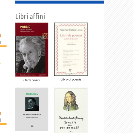
Libri affini
I
]
›
Libro di poesie
Canti pisani
I
]