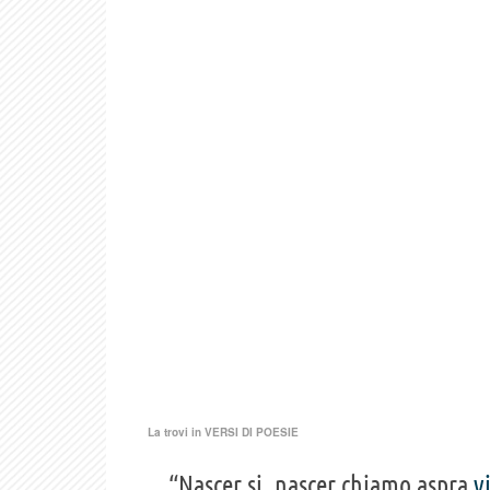
La trovi in
VERSI DI POESIE
“Nascer si, nascer chiamo aspra
v