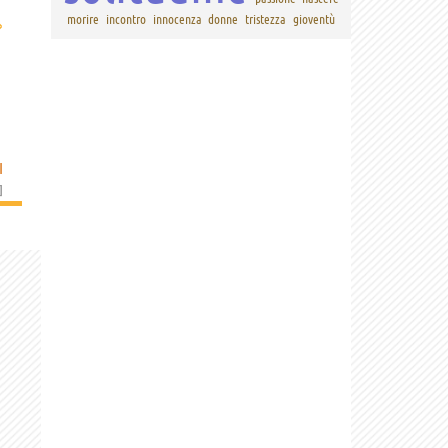
morire
incontro
innocenza
donne
tristezza
gioventù
›
I
]