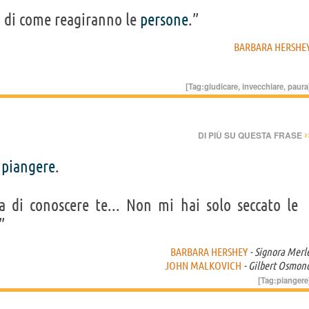
 di come reagiranno le
persone
.”
BARBARA HERSHE
[Tag:
giudicare
,
invecchiare
,
paura
›
DI PIÙ SU QUESTA FRASE
r
piangere
.
 di conoscere te... Non mi hai solo seccato le
”
BARBARA HERSHEY
- Signora Merl
JOHN MALKOVICH
- Gilbert Osmon
[Tag:
piangere