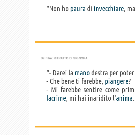
“Non ho
paura
di
invecchiare
, ma
Dal film:
RITRATTO DI SIGNORA
“- Darei la
mano
destra per pote
- Che bene ti farebbe,
piangere
?
- Mi farebbe sentire come prima
lacrime
, mi hai inaridito l'
anima
.