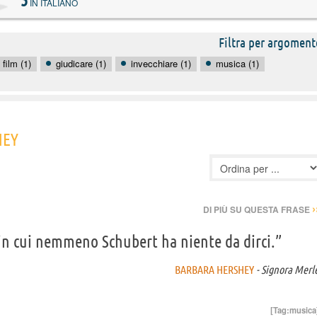
5
IN ITALIANO
Filtra per argoment
film (1)
giudicare (1)
invecchiare (1)
musica (1)
HEY
›
DI PIÙ SU QUESTA FRASE
in cui nemmeno Schubert ha niente da dirci.”
BARBARA HERSHEY
- Signora Merl
[Tag:
musica