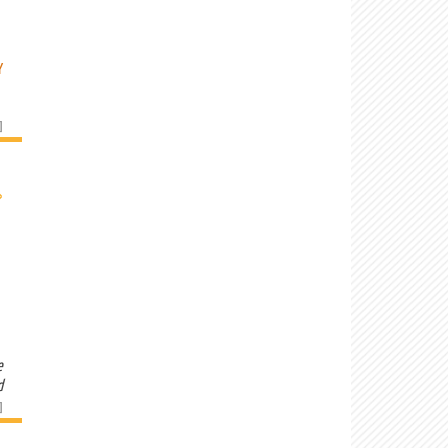
Y
]
›
e
d
]