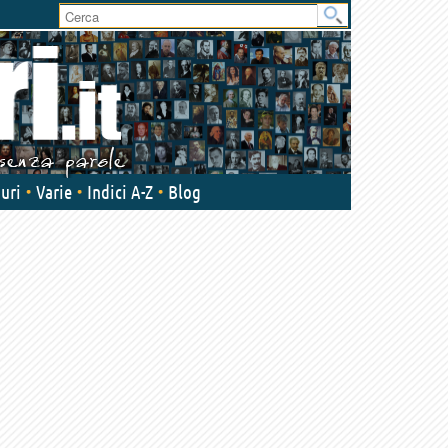
User
area
uri
Varie
Indici A-Z
Blog