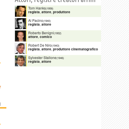
Tom Hanks
(1956)
regista
,
attore
,
produttore
Al Pacino
(1940)
regista
,
attore
Roberto Benigni
(1952)
attore
,
comico
Robert De Niro
(1943)
regista
,
attore
,
produttore cinematografico
Sylvester Stallone
(1946)
regista
,
attore
›
Y
]
›