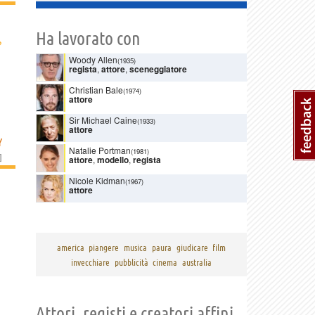
Ha lavorato con
›
Woody Allen
(1935)
regista
,
attore
,
sceneggiatore
Christian Bale
(1974)
attore
Sir Michael Caine
(1933)
attore
Y
Natalie Portman
(1981)
]
attore
,
modello
,
regista
Nicole Kidman
(1967)
attore
america
piangere
musica
paura
giudicare
film
invecchiare
pubblicità
cinema
australia
Attori, registi e creatori affini