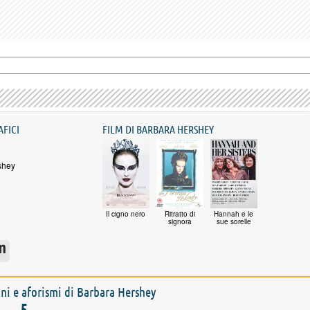
AFICI
FILM DI BARBARA HERSHEY
shey
Il cigno nero
Ritratto di
Hannah e le
signora
sue sorelle
ioni e aforismi di Barbara Hershey