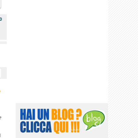
o
›
e
]