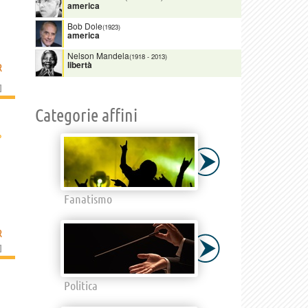
america
Bob Dole
(1923)
america
Nelson Mandela
(1918
-
2013)
libertà
R
]
Categorie affini
›
Fanatismo
R
]
Politica