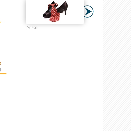
›
Sesso
R
]