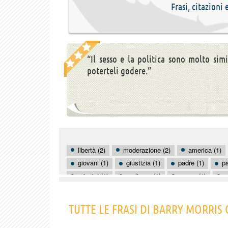
Frasi, citazioni
“Il sesso e la politica sono molto simi
poterteli godere.”
libertà (2)
moderazione (2)
america (1)
giovani (1)
giustizia (1)
padre (1)
pa
principi (1)
realismo (1)
sesso (1)
v
TUTTE LE FRASI DI BARRY MORRI