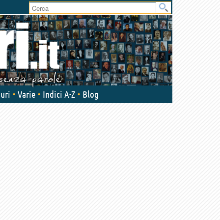
User
area
uri
Varie
Indici A-Z
Blog