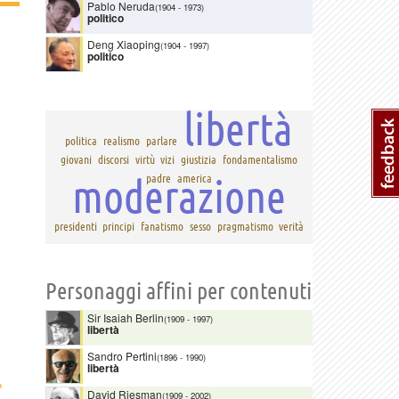
Pablo Neruda
(1904
-
1973)
politico
Deng Xiaoping
(1904
-
1997)
politico
libertà
politica
realismo
parlare
giovani
discorsi
virtù
vizi
giustizia
fondamentalismo
moderazione
padre
america
presidenti
principi
fanatismo
sesso
pragmatismo
verità
Personaggi affini per contenuti
Sir Isaiah Berlin
(1909
-
1997)
libertà
Sandro Pertini
(1896
-
1990)
libertà
›
David Riesman
(1909
-
2002)