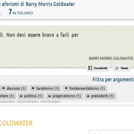
 e aforismi di Barry Morris Goldwater
7
IN ITALIANO
li. Non devi essere bravo a farli per
BARRY MORRIS GOLDWATER
Condividi
Tweet
Filtra per argoment
discorsi (1)
fanatismo (1)
fondamentalismo (1)
rlare (1)
politica (1)
pragmatismo (1)
presidenti (1)
erità (1)
virtù (1)
vizi (1)
S GOLDWATER