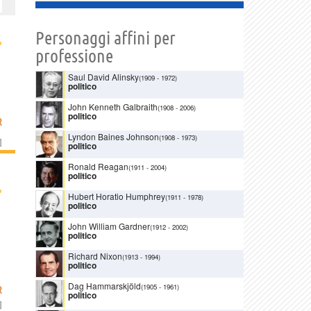
Personaggi affini per
›
professione
Saul David Alinsky
(1909
-
1972)
politico
John Kenneth Galbraith
(1908
-
2006)
politico
R
Lyndon Baines Johnson
(1908
-
1973)
]
politico
Ronald Reagan
(1911
-
2004)
politico
›
Hubert Horatio Humphrey
(1911
-
1978)
politico
John William Gardner
(1912
-
2002)
politico
Richard Nixon
(1913
-
1994)
politico
Dag Hammarskjöld
(1905
-
1961)
R
politico
]