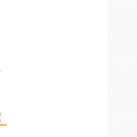
›
R
]