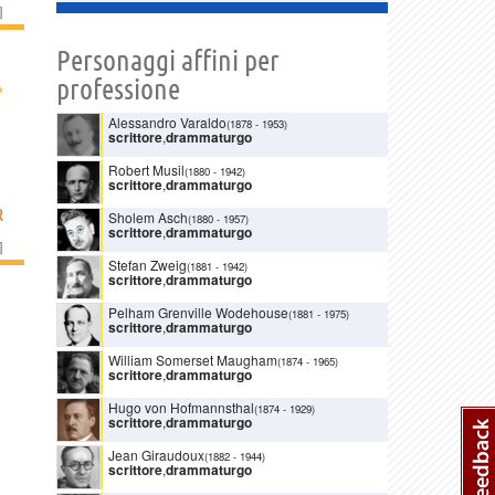
]
Personaggi affini per
professione
›
Alessandro Varaldo
(1878
-
1953)
scrittore
,
drammaturgo
Robert Musil
(1880
-
1942)
scrittore
,
drammaturgo
R
Sholem Asch
(1880
-
1957)
scrittore
,
drammaturgo
]
Stefan Zweig
(1881
-
1942)
scrittore
,
drammaturgo
Pelham Grenville Wodehouse
(1881
-
1975)
scrittore
,
drammaturgo
William Somerset Maugham
(1874
-
1965)
scrittore
,
drammaturgo
Hugo von Hofmannsthal
(1874
-
1929)
scrittore
,
drammaturgo
Jean Giraudoux
(1882
-
1944)
scrittore
,
drammaturgo