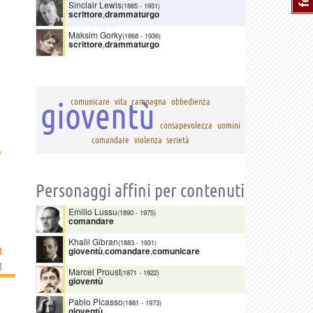
Sinclair Lewis
(1885
-
1951)
scrittore
,
drammaturgo
Maksim Gorky
(1868
-
1936)
scrittore
,
drammaturgo
gioventù
comunicare
vita
campagna
obbedienza
consapevolezza
uomini
comandare
violenza
serietà
›
Personaggi affini per contenuti
Emilio Lussu
(1890
-
1975)
comandare
Khalil Gibran
(1883
-
1931)
R
gioventù
,
comandare
,
comunicare
]
Marcel Proust
(1871
-
1922)
gioventù
Pablo Picasso
(1881
-
1973)
gioventù