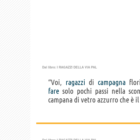
Dal libro:
I RAGAZZI DELLA VIA PAL
“Voi,
ragazzi
di
campagna
flori
fare
solo pochi passi nella sco
campana di vetro azzurro che è i
Dal libro:
I RAGAZZI DELLA VIA PAL