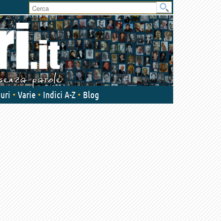
User
area
uri
Varie
Indici A-Z
Blog