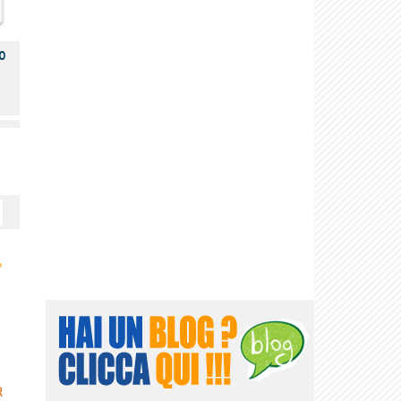
o
›
R