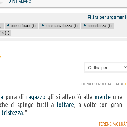
5
IN ITALIANO
Filtra per argoment
)
comunicare (1)
consapevolezza (1)
obbedienza (1)
ita (1)
R
›
DI PIÙ SU QUESTA FRASE
ta
pura di
ragazzo
gli si affacciò alla
mente
una
 che ci spinge tutti a
lottare
, a volte con gran
e
tristezza
.”
FERENC MOLNÁ