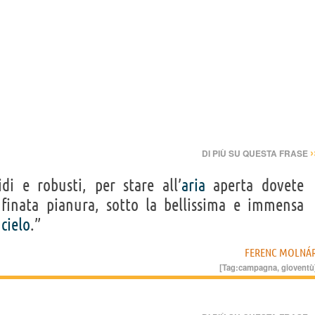
›
DI PIÙ SU QUESTA FRASE
di e robusti, per stare all’
aria
aperta dovete
nfinata pianura, sotto la bellissima e immensa
l
cielo
.”
FERENC MOLNÁ
[Tag:
campagna
,
gioventù