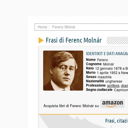
Home
Ferenc Molnár
Frasi di Ferenc Molnár
IDENTIKIT E DATI ANAGR
Nome
Ferenc
Cognome
Molnár
Nato
12 gennaio 1878 a 
Morto
1 aprile 1952 a New
Sesso
maschile
Nazionalità
ungherese
Professione
scrittore
,
dra
Segno zodiacale
Capricor
Acquista libri di Ferenc Molnár su
Frasi, cita