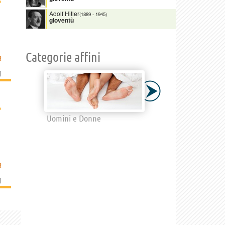
›
Adolf Hitler
(1889
-
1945)
gioventù
Categorie affini
R
]
›
Uomini e Donne
R
]