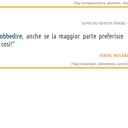
[Tag:
consapevolezza
,
gioventù
,
vita
›
DI PIÙ SU QUESTA FRASE
obbedire
, anche se la maggior parte preferisce
 così!”
FERENC MOLNÁ
[Tag:
comandare
,
obbedienza
,
uomini