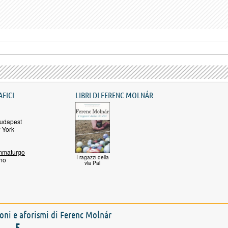
AFICI
LIBRI DI FERENC MOLNÁR
Budapest
 York
mmaturgo
I ragazzi della
no
via Pal
zioni e aforismi di Ferenc Molnár