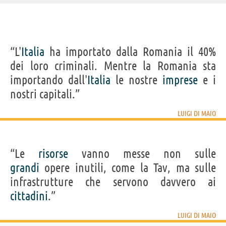
IDENTIKIT E DATI ANAGRAFICI
“L'
Italia
ha importato dalla Romania il 40%
Nome
Luigi
dei loro criminali. Mentre la Romania sta
Cognome
Di Maio
Nato
6 luglio 1986
importando dall'
Italia
le nostre
imprese
e i
Sesso
maschile
Nazionalità
italiana
nostri capitali.”
Professione
politico
Segno zodiacale
Cancro
LUIGI DI MAIO
Frasi, citazioni e aforismi di Luigi Di Maio
10
IN ITALIANO
“Le
risorse
vanno messe non sulle
grandi
opere inutili, come la Tav, ma sulle
Personaggi affini per
PROFESSIONE
CONTENUTI
infrastrutture che servono davvero ai
cittadini
.”
LUIGI DI MAIO