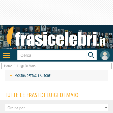
Toggle
search
bar
Attiva/disattiva
User
navigazione
area
Home
Luigi Di Maio
MOSTRA DETTAGLI AUTORE
Frasi di Luigi Di Maio
TUTTE LE FRASI DI LUIGI DI MAIO