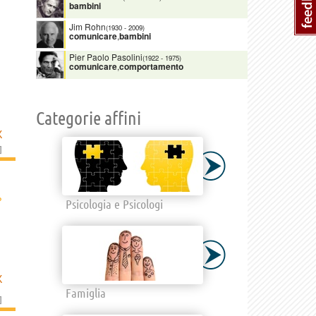
bambini
Jim Rohn
(1930
-
2009)
comunicare
,
bambini
Pier Paolo Pasolini
(1922
-
1975)
comunicare
,
comportamento
Categorie affini
K
]
›
Psicologia e Psicologi
K
Famiglia
]