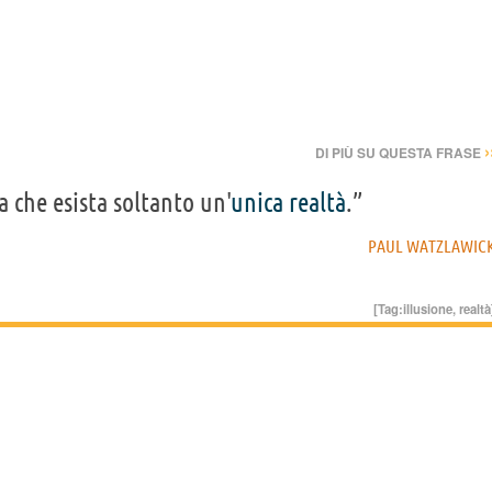
›
DI PIÙ SU QUESTA FRASE
a che esista soltanto un'
unica
realtà
.”
PAUL WATZLAWIC
[Tag:
illusione
,
realtà