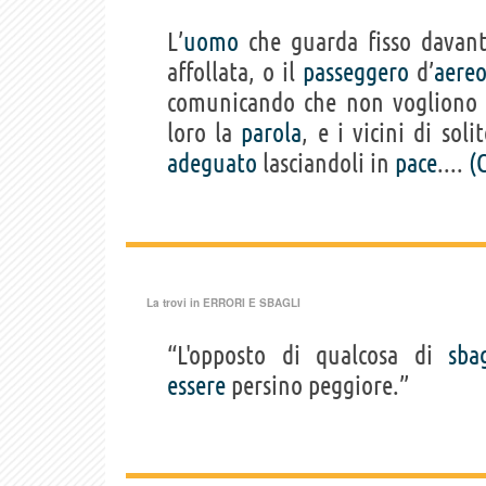
L’
uomo
che guarda fisso davan
affollata, o il
passeggero
d’
aere
comunicando che non vogliono p
loro la
parola
, e i vicini di so
adeguato
lasciandoli in
pace
....
(
La trovi in
ERRORI E SBAGLI
“L'opposto di qualcosa di
sba
essere
persino peggiore.”