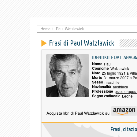
Home
Paul Watzlawick
Frasi di Paul Watzlawick
IDENTIKIT E DATI ANAGR
Nome
Paul
Cognome
Watzlawick
Nato
25 luglio 1921 a Vill
Morto
31 marzo 2007 a Pa
Sesso
maschile
Nazionalità
austriaca
Professione
psicoterapeu
Segno zodiacale
Leone
Acquista libri di Paul Watzlawick su
Frasi, citaz