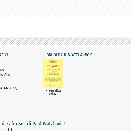
AFICI
LIBRI DI PAUL WATZLAWICK
ach
lo Alto
ta
,
psicologo
Pragmatica
della...
ioni e aforismi di Paul Watzlawick