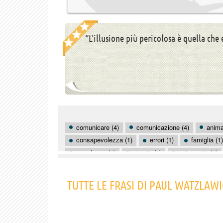
“L'illusione più pericolosa è quella che 
comunicare (4)
comunicazione (4)
animal
consapevolezza (1)
errori (1)
famiglia (1)
paradosso (1)
pazzia (1)
psicopatia (1)
TUTTE LE FRASI DI PAUL WATZLAW