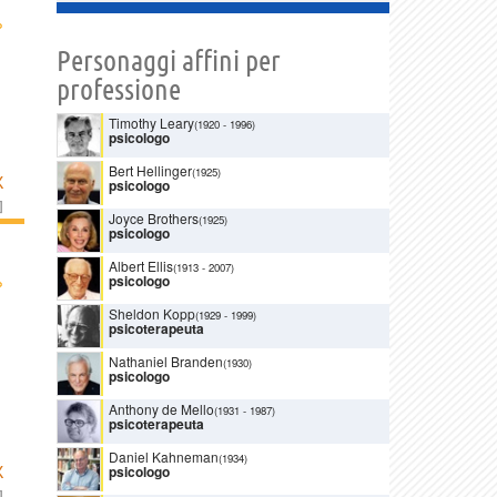
›
Personaggi affini per
professione
Timothy Leary
(1920
-
1996)
psicologo
Bert Hellinger
(1925)
K
psicologo
]
Joyce Brothers
(1925)
psicologo
Albert Ellis
(1913
-
2007)
›
psicologo
Sheldon Kopp
(1929
-
1999)
psicoterapeuta
Nathaniel Branden
(1930)
psicologo
Anthony de Mello
(1931
-
1987)
psicoterapeuta
Daniel Kahneman
(1934)
K
psicologo
]