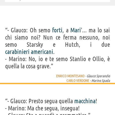
Passante, Lamberto Solfa, Lanfranco Spinola, Maria Tedeschi,
Marcella Theodoli, Er Torella, Anna Maria Torniai, Antonio Vezza,
Luciano Zanussi, Omero Capanna
“- Glauco: Oh semo
forti
, a
Mari
'... ma lo sai
chi siamo noi? Nun ce ferma nessuno, noi
semo Starsky e Hutch, i due
carabinieri
americani
.
- Marino: No, io e te semo Stanlio e Ollio, è
quella la cosa grave.”
ENRICO MONTESANO
- Glauco Sperandio
CARLO VERDONE
- Marino Spada
“- Glauco: Presto segua quella
macchina
!
- Marino: Ma che segua, insegua!