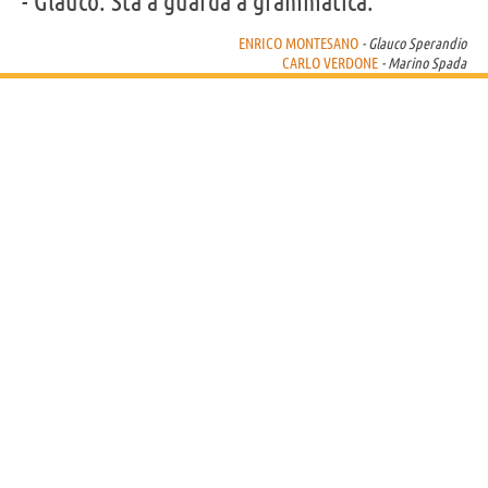
- Glauco: Sta a guardà a grammatica.”
ENRICO MONTESANO
- Glauco Sperandio
CARLO VERDONE
- Marino Spada