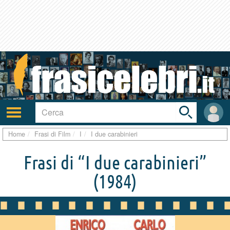
Toggle
search
bar
Attiva/disattiva
User
navigazione
area
Home
Frasi di Film
I
I due carabinieri
Frasi di “I due carabinieri”
(1984)