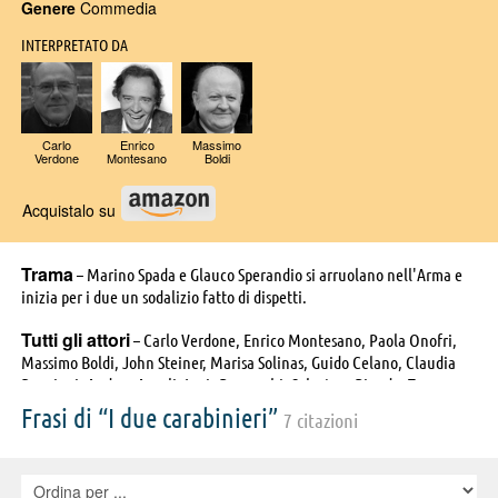
Genere
Commedia
INTERPRETATO DA
Carlo
Enrico
Massimo
Verdone
Montesano
Boldi
Acquistalo su
Trama
– Marino Spada e Glauco Sperandio si arruolano nell'Arma e
inizia per i due un sodalizio fatto di dispetti.
Tutti gli attori
– Carlo Verdone, Enrico Montesano, Paola Onofri,
Massimo Boldi, John Steiner, Marisa Solinas, Guido Celano, Claudia
Poggiani, Andrea Aureli, Loris Bazzocchi, Salvatore Biondo, Tony
Brennero, Dolores Calò, Rossana Canghiari, Eolo Capritti, Lella
Frasi di “I due carabinieri”
7 citazioni
Cattaneo, Sergio Doria, Luciano Foti, Gianni Franco, Alvaro Gradella,
Stefano Gragnani, Barbara Herrera, Margherita Horowitz, Giuseppe
Marrocco, Ulisse Minervini, Cesare Nizzica, Ciro Orlando, Roberto
Pagni, Pino Patti, Filippo Perego, Fabrizio Polverini, Teresa Rossi