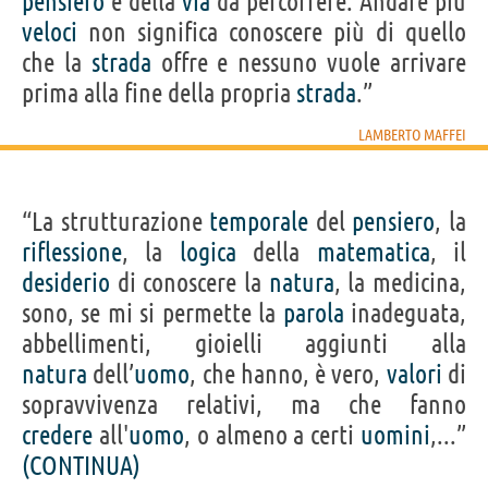
pensiero
e della
via
da percorrere. Andare più
veloci
non significa conoscere più di quello
che la
strada
offre e nessuno vuole arrivare
prima alla fine della propria
strada
.”
LAMBERTO MAFFEI
“La strutturazione
temporale
del
pensiero
, la
riflessione
, la
logica
della
matematica
, il
desiderio
di conoscere la
natura
, la medicina,
sono, se mi si permette la
parola
inadeguata,
abbellimenti, gioielli aggiunti alla
natura
dell’
uomo
, che hanno, è vero,
valori
di
sopravvivenza relativi, ma che fanno
credere
all'
uomo
, o almeno a certi
uomini
,...”
(CONTINUA)