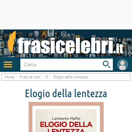
Toggle
search
bar
Attiva/disattiva
User
navigazione
area
Home
Frasi di Libri
E
Elogio della lentezza
Elogio della lentezza