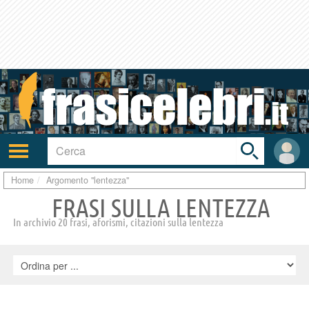
Toggle
search
bar
Attiva/disattiva
User
navigazione
area
Home
Argomento "lentezza"
FRASI SULLA LENTEZZA
In archivio 20 frasi, aforismi, citazioni sulla lentezza