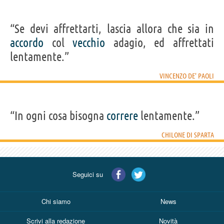
“Se devi affrettarti, lascia allora che sia in
accordo
col
vecchio
adagio, ed affrettati
lentamente.”
VINCENZO DE' PAOLI
“In ogni cosa bisogna
correre
lentamente.”
CHILONE DI SPARTA
Seguici su
Chi siamo
News
Scrivi alla redazione
Novità