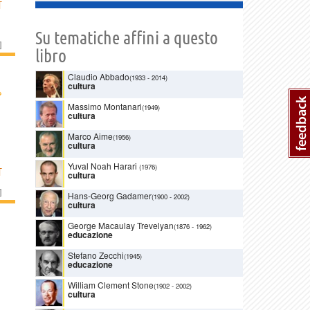
T
Su tematiche affini a questo
]
libro
Claudio Abbado
(1933
-
2014)
cultura
›
Massimo Montanari
(1949)
cultura
Marco Aime
(1956)
cultura
Yuval Noah Harari
(1976)
T
cultura
]
Hans-Georg Gadamer
(1900
-
2002)
cultura
George Macaulay Trevelyan
(1876
-
1962)
educazione
Stefano Zecchi
(1945)
educazione
William Clement Stone
(1902
-
2002)
cultura