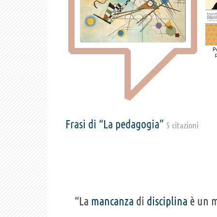
P
Frasi di “La pedagogia”
5 citazioni
“La
mancanza
di
disciplina
è un m