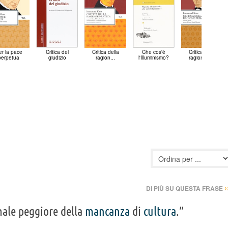
er la pace
Critica del
Critica della
Che cos'è
Critica della
perpetua
giudizio
ragion...
l'Illuminismo?
ragion pura
›
DI PIÙ SU QUESTA FRASE
ale peggiore della
mancanza
di
cultura
.”