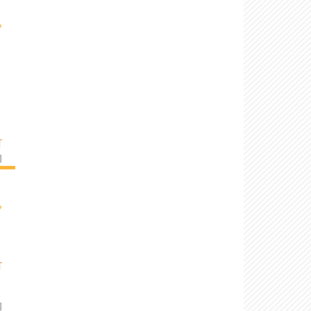
›
T
]
›
T
]