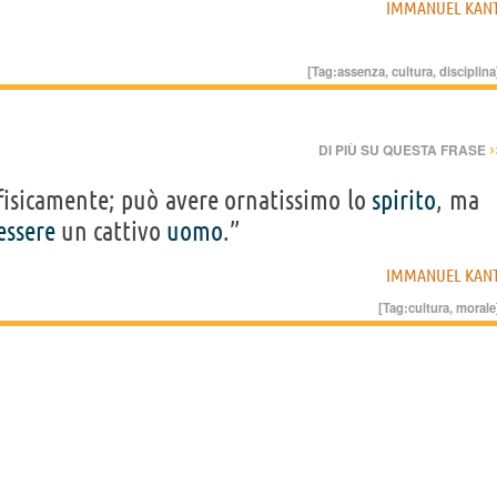
IMMANUEL KAN
[Tag:
assenza
,
cultura
,
disciplina
›
DI PIÙ SU QUESTA FRASE
fisicamente; può avere ornatissimo lo
spirito
, ma
essere
un cattivo
uomo
.”
IMMANUEL KAN
[Tag:
cultura
,
morale