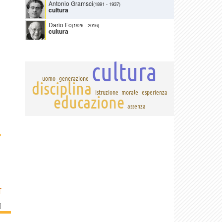
Antonio Gramsci
(1891
-
1937)
cultura
Dario Fo
(1926
-
2016)
cultura
cultura
uomo
generazione
disciplina
istruzione
morale
esperienza
educazione
assenza
›
T
]