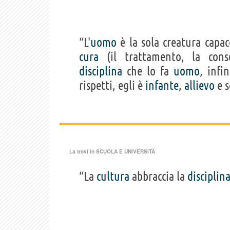
“L'
uomo
è la sola creatura capa
cura
(il trattamento, la conse
disciplina
che lo fa
uomo
, infi
rispetti, egli è
infante
,
allievo
e s
La trovi in
SCUOLA E UNIVERSITÀ
“La
cultura
abbraccia la
disciplin