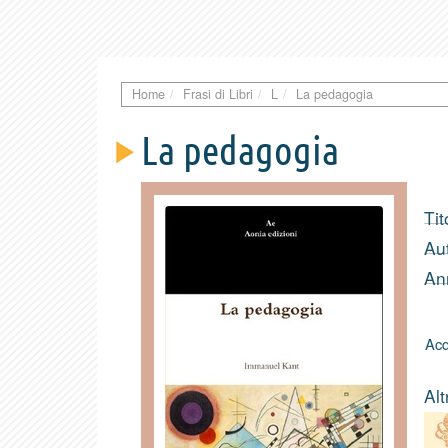
Home
Frasi di Libri
L
La pedagogia
La pedagogia
Tit
Au
An
Acq
Alt