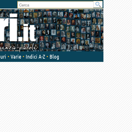
User
area
uri
Varie
Indici A-Z
Blog