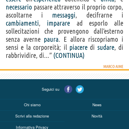
necessario
passare attraverso il proprio corpo,
ascoltarne i
messaggi
, decifrarne i
cambiamenti
,
imparare
ad esporlo alle
sollecitazioni che provengono dall’esterno
senza averne
paura
. E allora riscopriamo i
sensi e la corporeità; il
piacere
di
sudare
, di
rabbrividire, di...”
(CONTINUA)
MARCO AIME
Seguici su
Chi siamo
News
Scrivi alla redazione
Novità
Informativa Privacy