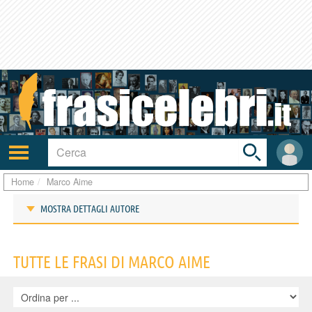
Toggle
search
bar
Attiva/disattiva
User
navigazione
area
Home
Marco Aime
MOSTRA DETTAGLI AUTORE
Frasi di Marco Aime
TUTTE LE FRASI DI MARCO AIME