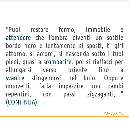
IDENTIKIT E DATI ANAGRAFICI
“Puoi restare fermo, immobile e
Nome
Marco
attendere
che l’ombra diventi un sottile
Cognome
Aime
Nato
4 novembre 1956
bordo nero e lentamente si sposti, ti giri
Sesso
maschile
Nazionalità
italiana
attorno, si accorci, si nasconda sotto i tuoi
Professione
antropologo
,
scrittore
Segno zodiacale
Scorpione
piedi, quasi a
scomparire
, poi si riaffacci per
LIBRI DI MARCO AIME
allungarsi verso oriente fino a
svanire
stingendosi nel buio. Oppure
muoverti, farla impazzire con cambi
repentini, con passi zigzaganti,...”
(CONTINUA)
Cultura
Verdi tribù del
Gli uccelli della...
Sensi di
MARCO AIME
Nord:...
viaggio:...