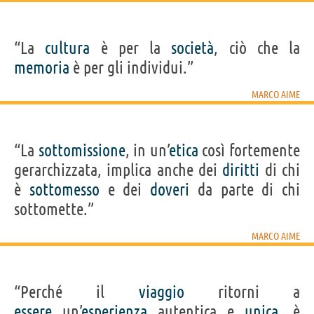
“La
cultura
è per la
società
, ciò che la
memoria
è per gli individui.”
MARCO AIME
“La
sottomissione
, in un’
etica
così fortemente
gerarchizzata, implica anche dei
diritti
di chi
è
sottomesso
e dei
doveri
da parte di chi
sottomette.”
MARCO AIME
“Perché il
viaggio
ritorni a
essere
un’
esperienza
autentica e
unica
, è