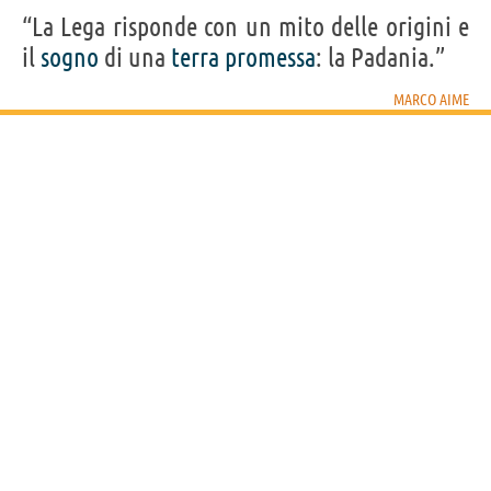
Acquista libri di Marco Aime su
“La Lega risponde con un mito delle origini e
il
sogno
di una
terra
promessa
: la Padania.”
Frasi, citazioni e aforismi di Marco Aime
16
IN ITALIANO
MARCO AIME
Personaggi affini per
PROFESSIONE
CONTENUTI