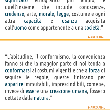
significato
etnografico più ampio, è
quell’insieme che include conoscenze,
credenze
, arte,
morale
,
legge
, costume e ogni
altra
capacità
e
usanza
acquisita
dall’
uomo
come appartenente a una
società
.”
MARCO AIME
“L’abitudine, il conformismo, la convenienza
fanno sì che la maggior parte di noi tenda a
conformarsi
ai costumi vigenti e che a
forza
di
seguire le regole, queste finiscano per
apparire
immutabili, imprescindibili, come se,
invece di
essere
una
creazione
umana
, fossero
dettate dalla
natura
.”
MARCO AIME