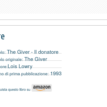
re
The Giver - Il donatore
olo:
The Giver
olo originale:
Lois Lowry
ore:
1993
o di prima pubblicazione:
uista questo libro su