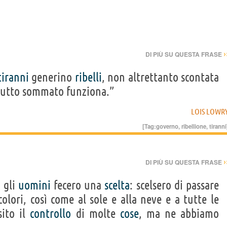
›
DI PIÙ SU QUESTA FRASE
tiranni
generino
ribelli
, non altrettanto scontata
 tutto sommato funziona.”
LOIS LOWR
[Tag:
governo
,
ribellione
,
tiranni
›
DI PIÙ SU QUESTA FRASE
 gli
uomini
fecero una
scelta
: scelsero di passare
olori, così come al sole e alla neve e a tutte le
sito il
controllo
di molte
cose
, ma ne abbiamo