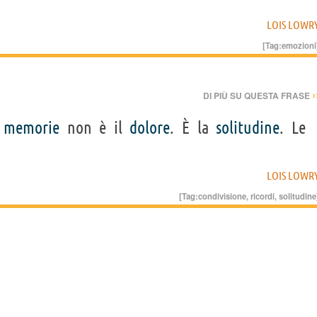
LOIS LOWR
[Tag:
emozioni
›
DI PIÙ SU QUESTA FRASE
e
memorie
non è il
dolore
. È la
solitudine
. Le
LOIS LOWR
[Tag:
condivisione
,
ricordi
,
solitudine