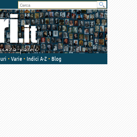
User
area
uri
Varie
Indici A-Z
Blog