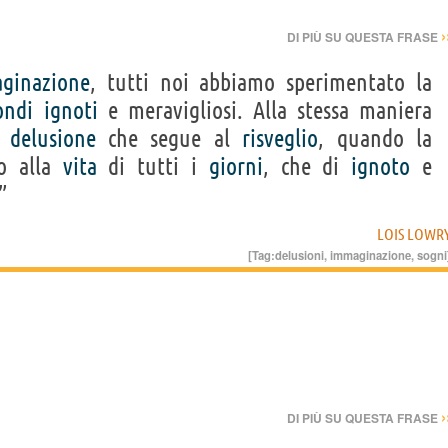
›
DI PIÙ SU QUESTA FRASE
ginazione
, tutti noi abbiamo sperimentato la
ndi
ignoti
e meravigliosi. Alla stessa maniera
e
delusione
che segue al
risveglio
, quando la
po alla
vita
di tutti i
giorni
, che di
ignoto
e
”
LOIS LOWR
[Tag:
delusioni
,
immaginazione
,
sogni
›
DI PIÙ SU QUESTA FRASE