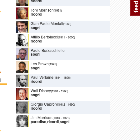
ricordi
Toni Morrison
›
(1931)
ricordi
Gian Paolo Montali
(1960)
sogni
Attilio Bertolucci
(1911
-
2000)
ricordi
Paolo Borzacchiello
sogni
Les Brown
(1945)
sogni
Y
Paul Verlaine
(1844
-
1896)
]
ricordi
Walt Disney
(1901
-
1966)
sogni
Giorgio Caproni
(1912
-
1990)
ricordi
Jim Morrison
(1943
-
1971)
paradiso
,
ricordi
,
sogni
›