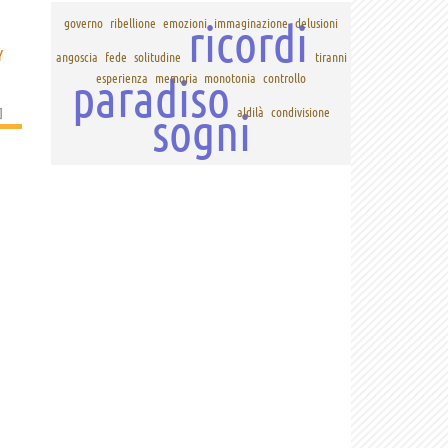
ricordi
governo
ribellione
emozioni
immaginazione
delusioni
Y
angoscia
fede
solitudine
tiranni
paradiso
esperienza
memoria
monotonia
controllo
]
sogni
aldilà
condivisione