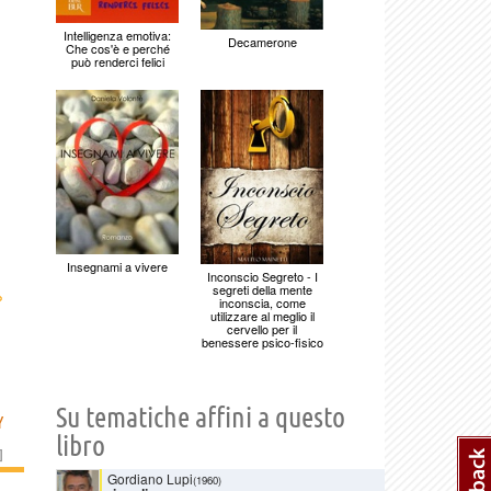
Intelligenza emotiva:
Decamerone
Che cos'è e perché
può renderci felici
Insegnami a vivere
Inconscio Segreto - I
segreti della mente
›
inconscia, come
utilizzare al meglio il
cervello per il
benessere psico-fisico
Su tematiche affini a questo
Y
libro
]
Gordiano Lupi
(1960)