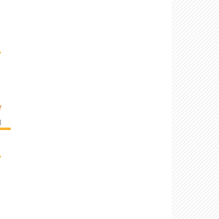
›
Y
]
›