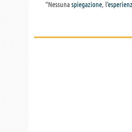
“Nessuna
spiegazione
, l’
esperien