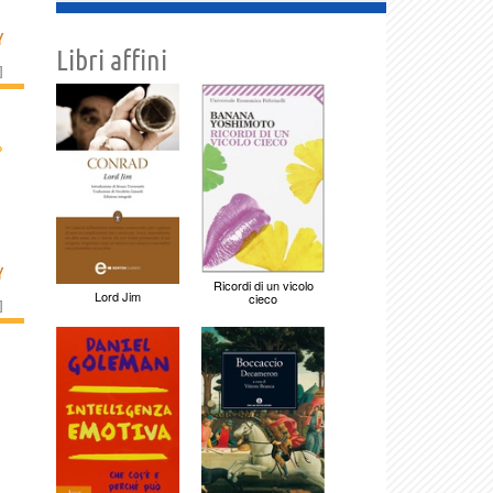
Y
Libri affini
]
›
Y
Ricordi di un vicolo
Lord Jim
cieco
]