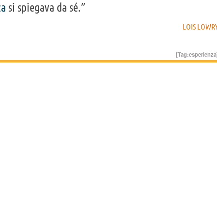
za
si spiegava da sé.”
LOIS LOWR
[Tag:
esperienza