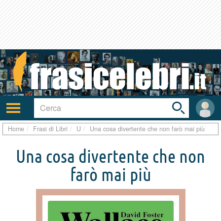
Toggle
search
bar
Attiva/disattiva
User
navigazione
area
Home
Frasi di Libri
U
Una cosa divertente che non farò mai più
Una cosa divertente che non
farò mai più