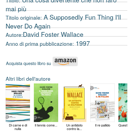
Titolo:
mai più
A Supposedly Fun Thing I'll
Titolo originale:
Never Do Again
David Foster Wallace
Autore:
1997
Anno di prima pubblicazione:
Acquista questo libro su
Altri libri dell'autore
Di carne e di
Il tennis come...
Un antidoto
Il re pallido
Questa è 
nulla
contro la...