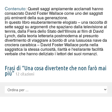
Contenuto:
Questi saggi ampiamente acclamati hanno
consacrato David Foster Wallace come uno dei saggisti
più eminenti della sua generazione.
In questo libro esuberantemente elogiato – una raccolta di
sette saggi su argomenti che spaziano dalla televisione al
tennis, dalla Fiera dello Stato dell'Illinois ai film di David
Lynch, dalla teoria letteraria postmoderna al presunto
divertimento di viaggiare a bordo di una lussuosa nave da
crociera caraibica – David Foster Wallace porta nella
saggistica la stessa curiosità, ilarità e l'esilarante facilità
verbale che hanno deliziato i lettori dei suoi romanzi.
Frasi di “Una cosa divertente che non farò mai
più”
12 citazioni