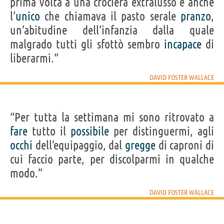
prima volta a una crociera extralusso e anche
l’
unico
che chiamava il pasto serale
pranzo
,
un’abitudine dell’infanzia dalla quale
malgrado tutti gli sfottò sembro
incapace
di
liberarmi.”
DAVID FOSTER WALLACE
“Per tutta la settimana mi sono ritrovato a
fare
tutto il
possibile
per distinguermi, agli
occhi
dell’equipaggio, dal
gregge
di caproni di
cui faccio parte, per discolparmi in qualche
modo.”
DAVID FOSTER WALLACE