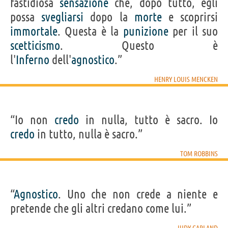
fastidiosa
sensazione
che, dopo tutto, egli
possa
svegliarsi
dopo la
morte
e scoprirsi
immortale
. Questa è la
punizione
per il suo
scetticismo
. Questo è
l'
Inferno
dell'
agnostico
.”
HENRY LOUIS MENCKEN
“Io non
credo
in nulla, tutto è sacro. Io
credo
in tutto, nulla è sacro.”
TOM ROBBINS
“
Agnostico
. Uno che non crede a niente e
pretende che gli altri credano come lui.”
JUDY GARLAND