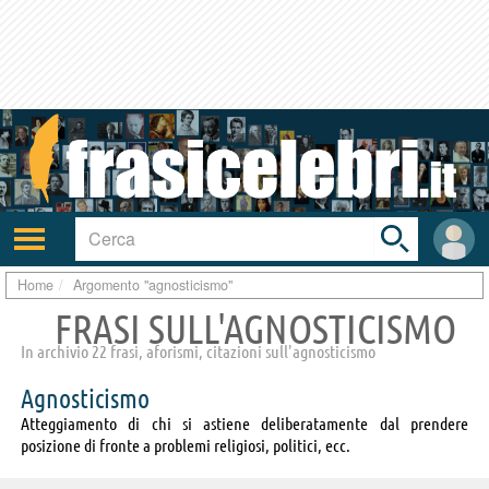
Toggle
search
bar
Attiva/disattiva
User
navigazione
area
Home
Argomento "agnosticismo"
FRASI SULL'AGNOSTICISMO
In archivio 22 frasi, aforismi, citazioni sull'agnosticismo
Agnosticismo
Atteggiamento di chi si astiene deliberatamente dal prendere
posizione di fronte a problemi religiosi, politici, ecc.