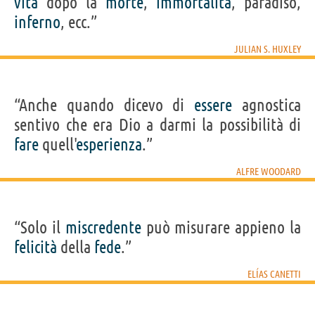
vita
dopo la
morte
,
immortalità
, paradiso,
inferno
, ecc.”
JULIAN S. HUXLEY
“Anche quando dicevo di
essere
agnostica
sentivo che era Dio a darmi la possibilità di
fare
quell'
esperienza
.”
ALFRE WOODARD
“Solo il
miscredente
può misurare appieno la
felicità
della
fede
.”
ELÍAS CANETTI