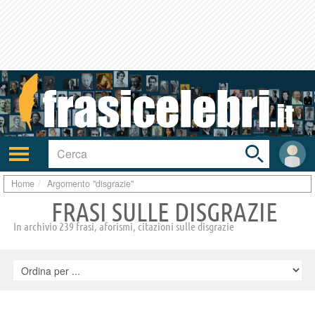
Toggle
search
bar
Attiva/disattiva
User
navigazione
area
Home
Argomento "disgrazie"
FRASI SULLE DISGRAZIE
In archivio 239 frasi, aforismi, citazioni sulle disgrazie