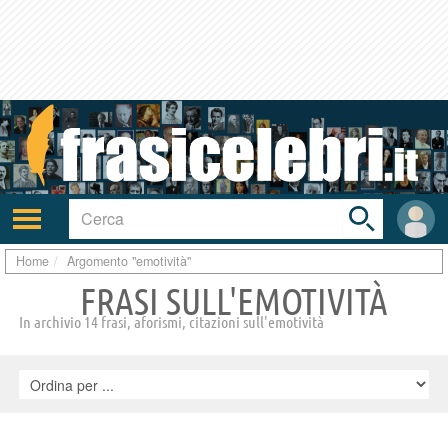
Toggle
search
bar
Attiva/disattiva
User
navigazione
area
Home
Argomento "emotività"
FRASI SULL'EMOTIVITÀ
In archivio 14 frasi, aforismi, citazioni sull'emotività