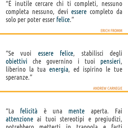
“É inutile cercare chi ti completi, nessuno
completa nessuno, devi
essere
completo da
solo per poter esser
felice
.”
ERICH FROMM
“Se vuoi
essere
felice
, stabilisci degli
obiettivi
che governino i tuoi
pensieri
,
liberino la tua
energia
, ed ispirino le tue
speranze.”
ANDREW CARNEGIE
“La
felicità
è una
mente
aperta. Fai
attenzione
ai tuoi stereotipi e pregiudizi,
potrebbero metterti in trappola e farti