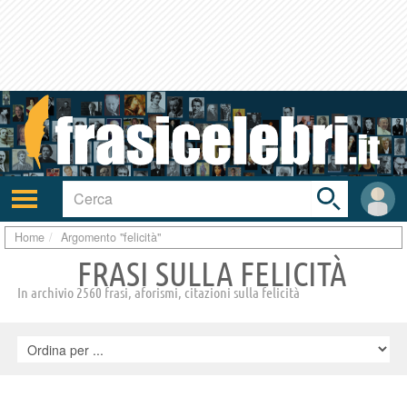
Toggle
search
bar
Attiva/disattiva
User
navigazione
area
Home
Argomento "felicità"
FRASI SULLA FELICITÀ
In archivio 2560 frasi, aforismi, citazioni sulla felicità