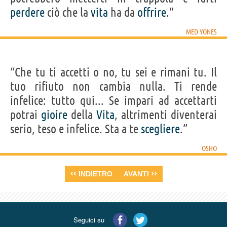
perdere
ciò che la
vita
ha da
offrire
.”
MED YONES
“Che tu ti accetti o no, tu sei e rimani tu. Il
tuo rifiuto non cambia nulla. Ti rende
infelice: tutto qui... Se impari ad accettarti
potrai
gioire
della
Vita
, altrimenti diventerai
serio, teso e infelice. Sta a te
scegliere
.”
OSHO
‹‹
››
INDIETRO
AVANTI
Seguici su