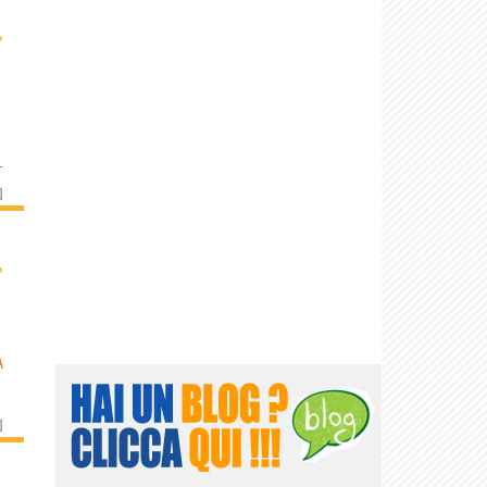
›
L
]
›
A
]