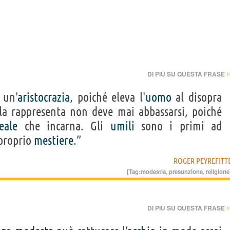
›
DI PIÙ SU QUESTA FRASE
 un'
aristocrazia
, poiché eleva l'
uomo
al disopra
 la rappresenta non deve mai abbassarsi, poiché
eale
che incarna. Gli
umili
sono i primi ad
 proprio
mestiere
.”
ROGER PEYREFITT
[Tag:
modestia
,
presunzione
,
religione
›
DI PIÙ SU QUESTA FRASE