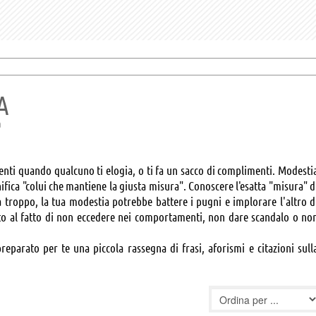
A
a
enti quando qualcuno ti elogia, o ti fa un sacco di complimenti. Modesti
ifica "colui che mantiene la giusta misura". Conoscere l'esatta "misura" d
a troppo, la tua modestia potrebbe battere i pugni e implorare l'altro d
nto al fatto di non eccedere nei comportamenti, non dare scandalo o no
parato per te una piccola rassegna di frasi, aforismi e citazioni sull