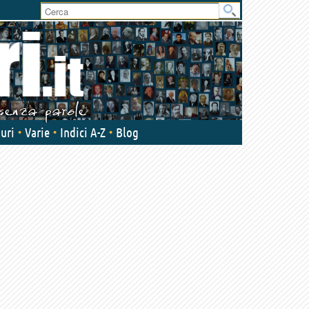
User
area
uri
Varie
Indici A-Z
Blog