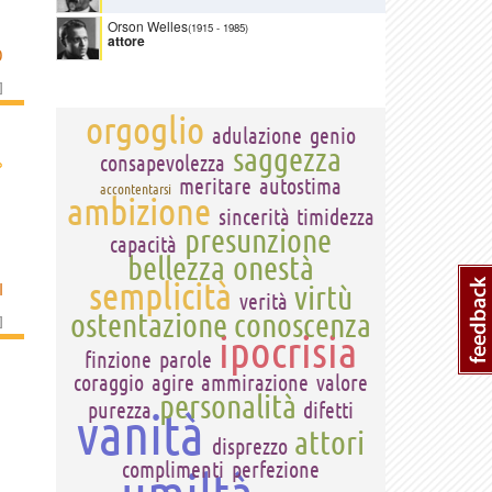
Orson Welles
(1915
-
1985)
attore
O
]
orgoglio
adulazione
genio
saggezza
›
consapevolezza
meritare
autostima
accontentarsi
ambizione
sincerità
timidezza
presunzione
capacità
bellezza
onestà
semplicità
I
virtù
verità
ostentazione
conoscenza
]
ipocrisia
finzione
parole
coraggio
agire
ammirazione
valore
personalità
purezza
difetti
vanità
attori
disprezzo
complimenti
perfezione