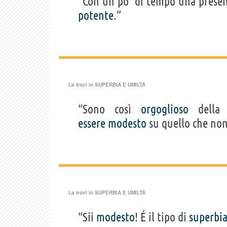
“Con un po’ di tempo una prese
potente
.”
La trovi in
SUPERBIA E UMILTÀ
“Sono così
orgoglioso
della
essere
modesto
su quello che non
La trovi in
SUPERBIA E UMILTÀ
“Sii
modesto
! É il tipo di
superbi