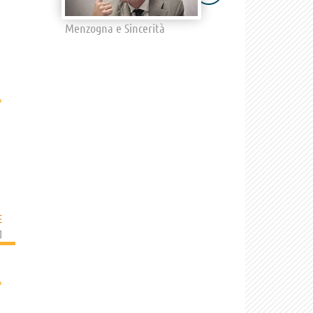
Menzogna e Sincerità
›
E
]
›