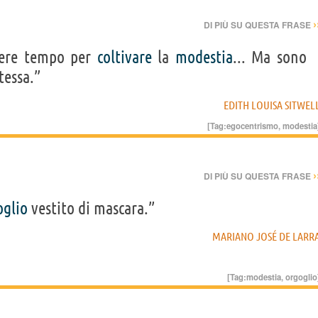
›
DI PIÙ SU QUESTA FRASE
vere tempo per
coltivare
la
modestia
... Ma sono
tessa.”
EDITH LOUISA SITWEL
[Tag:
egocentrismo
,
modestia
›
DI PIÙ SU QUESTA FRASE
oglio
vestito di mascara.”
MARIANO JOSÉ DE LARR
[Tag:
modestia
,
orgoglio