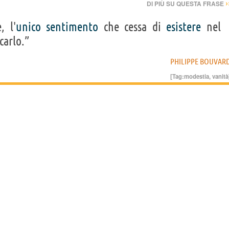
›
DI PIÙ SU QUESTA FRASE
, l'
unico
sentimento
che cessa di
esistere
nel
carlo.”
PHILIPPE BOUVAR
[Tag:
modestia
,
vanità