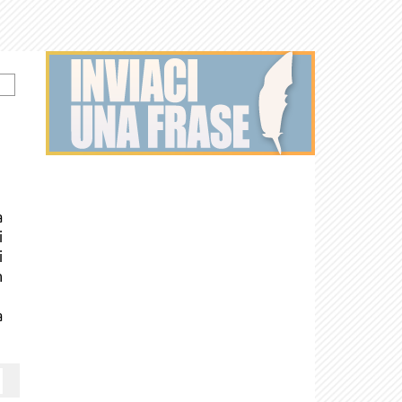
a
i
i
n
a