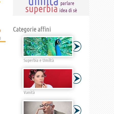
umiltà
›
parlare
superbia
idea di sè
Categorie affini
D
]
Superbia e Umiltà
Vanità