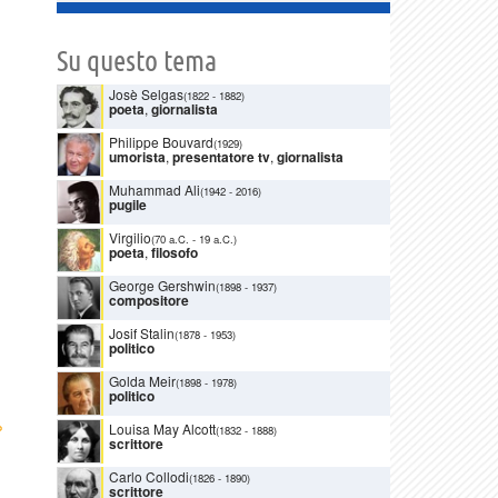
Su questo tema
Josè Selgas
(1822
-
1882)
poeta
,
giornalista
Philippe Bouvard
(1929)
umorista
,
presentatore tv
,
giornalista
Muhammad Ali
(1942
-
2016)
pugile
Virgilio
(70 a.C.
-
19 a.C.)
poeta
,
filosofo
George Gershwin
(1898
-
1937)
compositore
Josif Stalin
(1878
-
1953)
politico
Golda Meir
(1898
-
1978)
politico
›
Louisa May Alcott
(1832
-
1888)
scrittore
Carlo Collodi
(1826
-
1890)
scrittore