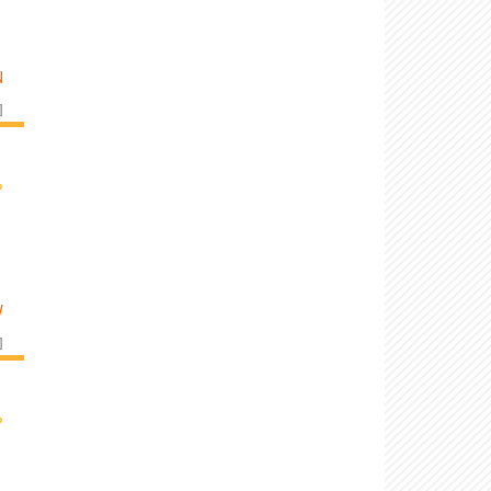
N
]
›
V
]
›