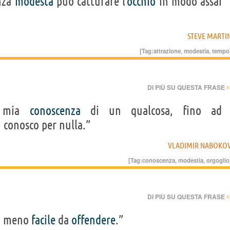
nza
modesta
può catturare l’
occhio
in modo assai
STEVE MARTI
[Tag:
attrazione
,
modestia
,
tempo
›
DI PIÙ SU QUESTA FRASE
 mia
conoscenza
di un qualcosa, fino ad
 conosco per nulla.”
VLADIMIR NABOKO
[Tag:
conoscenza
,
modestia
,
orgoglio
›
DI PIÙ SU QUESTA FRASE
a
meno
facile
da
offendere
.”