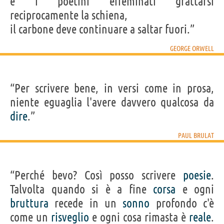
e i poetini effeminati grattarsi
reciprocamente la schiena,
il carbone deve continuare a saltar fuori.”
GEORGE ORWELL
“Per scrivere bene, in versi come in prosa,
niente eguaglia l'avere davvero qualcosa da
dire
.”
PAUL BRULAT
“Perché bevo? Così posso scrivere
poesie
.
Talvolta quando si è a fine
corsa
e ogni
bruttura
recede in un
sonno
profondo c'è
come un
risveglio
e ogni cosa rimasta è
reale
.