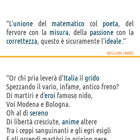
“L'
unione
del
matematico
col
poeta
, del
fervore con la
misura
, della
passione
con la
correttezza
, questo è sicuramente l'
ideale
.”
WILLIAM JAMES
“Or chi pria leverà d'
Italia
il
grido
Spezzando il vario, infame, antico freno?
Di martiri e d'
eroi
famoso nido,
Voi Modena e Bologna.
Oh al dì
sereno
Di libertà cresciute,
anime
altere
Tra i ceppi sanguinanti e gli egri esigli
E gli orrendi martòri in prigion nere,