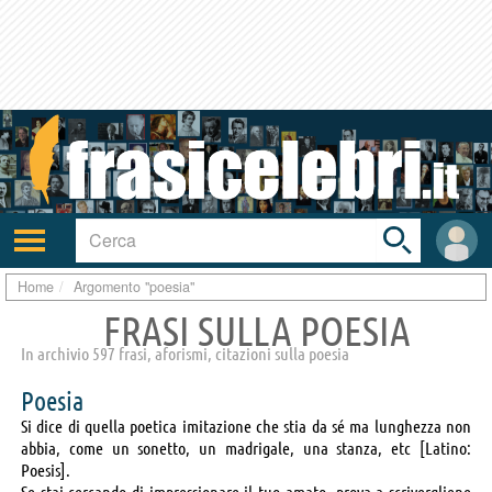
Toggle
search
bar
Attiva/disattiva
User
navigazione
area
Home
Argomento "poesia"
FRASI SULLA POESIA
In archivio 597 frasi, aforismi, citazioni sulla poesia
Poesia
Si dice di quella poetica imitazione che stia da sé ma lunghezza non
abbia, come un sonetto, un madrigale, una stanza, etc [Latino:
Poesis].
Se stai cercando di impressionare il tuo amato, prova a scrivergliene