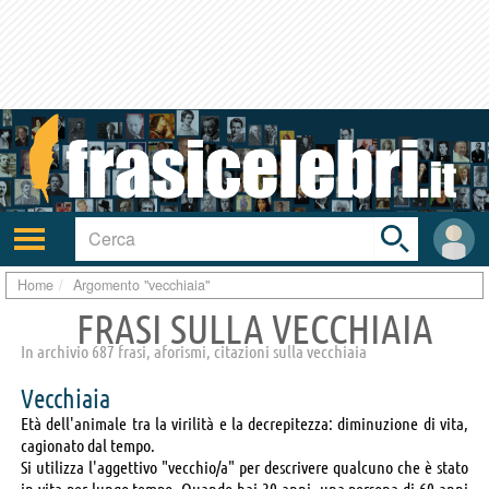
Toggle
search
bar
Attiva/disattiva
User
navigazione
area
Home
Argomento "vecchiaia"
FRASI SULLA VECCHIAIA
In archivio 687 frasi, aforismi, citazioni sulla vecchiaia
Vecchiaia
Età dell'animale tra la virilità e la decrepitezza: diminuzione di vita,
cagionato dal tempo.
Si utilizza l'aggettivo "vecchio/a" per descrivere qualcuno che è stato
in vita per lungo tempo. Quando hai 30 anni, una persona di 60 anni