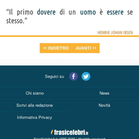
“Il primo
dovere
di un
uomo
è
essere
se
stesso.”
HENRIK JOHAN IBSEN
‹‹
››
INDIETRO
AVANTI
Seguici su
Chi siamo
News
Scrivi alla redazione
Novità
Informativa Privacy
FrasiCelebri.it © 1999-2026 | All rights reserved