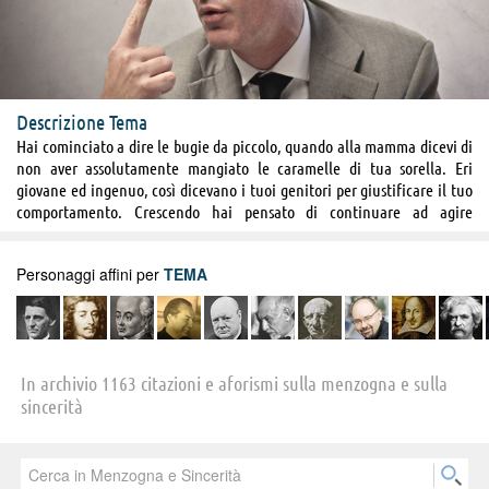
Descrizione Tema
Hai cominciato a dire le bugie da piccolo, quando alla mamma dicevi di
non aver assolutamente mangiato le caramelle di tua sorella. Eri
giovane ed ingenuo, così dicevano i tuoi genitori per giustificare il tuo
comportamento. Crescendo hai pensato di continuare ad agire
disonestamente, ma la faccia da teenager innocente ti ha sempre
salvato dai guai. Le persone hanno imparato col tempo a conoscerti,
Personaggi affini per
TEMA
hanno capito che sei un bugiardo cronico e che le tue menzogne prima
o poi inganneranno anche te. Mentire è naturale come respirare per te,
le bugie ti escono spontaneamente dalla bocca. A primo impatto sei
credibile ed autentico, poi i sospetti cominciano a farsi strada in chi ha
a che fare con te ed alla fine la sfiducia nei tuoi confronti trionfa. Sei il
In archivio 1163 citazioni e aforismi sulla menzogna e sulla
primo dei calunniatori, ma rimani immune agli altrui pettegolezzi. Sei
sincerità
un artista nel mettere zizzania tra le persone con i tuoi gossip, ti piace
godere dello sconcerto altrui, ma sei talmente ipocrita da mostrare una
spontanea compassione per le vittime dei tuoi inganni. Non sai cosa
significhi essere sincero e nessuno ti dà credito, nessuno si fida di te,