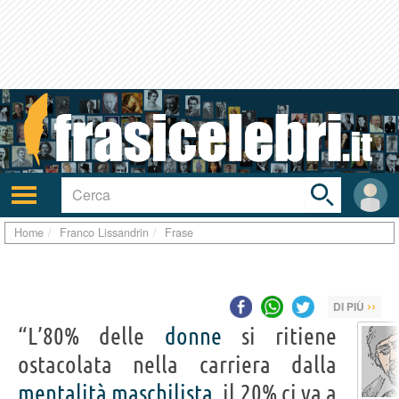
Toggle
search
bar
Attiva/disattiva
User
navigazione
area
Home
Franco Lissandrin
Frase
››
DI PIÙ
“L’80% delle
donne
si ritiene
ostacolata nella carriera dalla
mentalità
maschilista
, il 20% ci va a