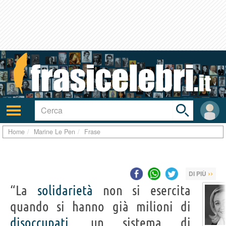
Toggle
search
bar
Attiva/disattiva
User
navigazione
area
Home
Marine Le Pen
Frase
››
DI PIÙ
“La
solidarietà
non si esercita
quando si hanno già milioni di
disoccupati
, un sistema di