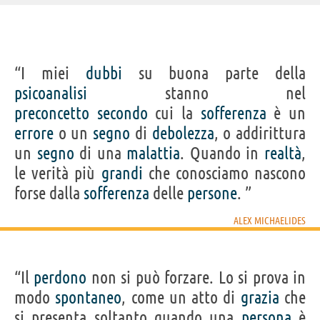
IDENTIKIT E DATI ANAGRAFICI
“I miei
dubbi
su buona parte della
Nome
Alex
psicoanalisi
stanno nel
Cognome
Michaelides
Nato
1977
preconcetto
secondo
cui la
sofferenza
è un
Sesso
maschile
Nazionalità
britannica
errore
o un
segno
di
debolezza
, o addirittura
Professione
scrittore
,
sceneggiatore
un
segno
di una
malattia
. Quando in
realtà
,
LIBRI DI ALEX MICHAELIDES
le verità più
grandi
che conosciamo nascono
forse dalla
sofferenza
delle
persone
. ”
ALEX MICHAELIDES
La furia
Le vergini
La paziente
“Il
perdono
non si può forzare. Lo si prova in
silenziosa
modo
spontaneo
, come un atto di
grazia
che
Acquista libri di Alex Michaelides su
si presenta soltanto quando una
persona
è