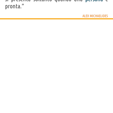
pronta.”
Frasi, citazioni e aforismi di Alex Michaelides
12
ALEX MICHAELIDES
IN ITALIANO
Personaggi affini per
PROFESSIONE
CONTENUTI