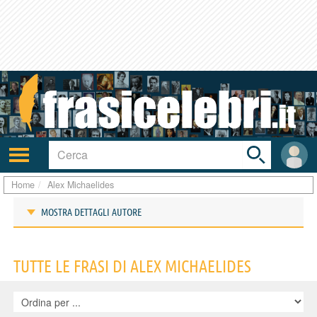
Toggle
search
bar
Attiva/disattiva
User
navigazione
area
Home
Alex Michaelides
MOSTRA DETTAGLI AUTORE
Frasi di Alex Michaelides
TUTTE LE FRASI DI ALEX MICHAELIDES