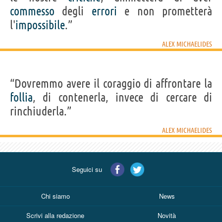
commesso
degli
errori
e non prometterà
l'
impossibile
.”
ALEX MICHAELIDES
“Dovremmo avere il coraggio di affrontare la
follia
, di contenerla, invece di cercare di
rinchiuderla.”
ALEX MICHAELIDES
Seguici su
Chi siamo
News
Scrivi alla redazione
Novità