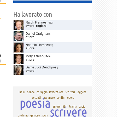
Ha lavorato con
›
Ralph Fiennes
(1962)
attore
,
regista
Daniel Craig
(1968)
attore
Naomie Harris
(1976)
attore
s
Meryl Streep
(1949)
attore
]
Dame Judi Dench
(1934)
attore
limiti
donne
coraggio
invecchiare
scrittori
leggere
poesia
racconti
insegnare
confini
odore
scrivere
amore
libri
trama
bacio
profumo
galateo
sogni