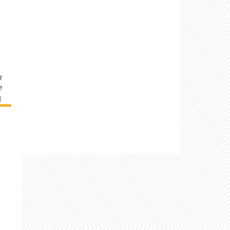
n
e
]