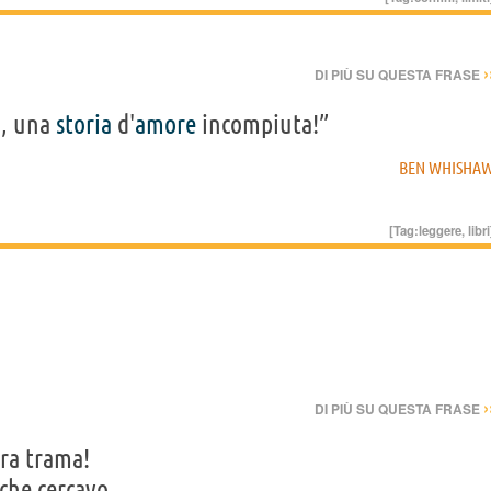
›
DI PIÙ SU QUESTA FRASE
o
, una
storia
d'
amore
incompiuta!”
BEN WHISHA
[Tag:
leggere
,
libri
›
DI PIÙ SU QUESTA FRASE
tra trama!
che cercavo...