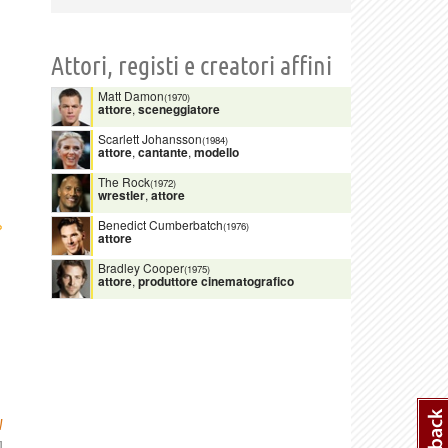
Attori, registi e creatori affini
Matt Damon
(1970)
attore
,
sceneggiatore
Scarlett Johansson
(1984)
attore
,
cantante
,
modello
The Rock
(1972)
wrestler
,
attore
›
Benedict Cumberbatch
(1976)
attore
Bradley Cooper
(1975)
attore
,
produttore cinematografico
W
]