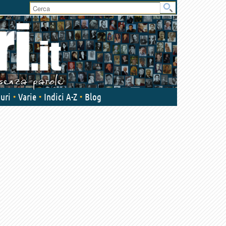
User
area
uri
Varie
Indici A-Z
Blog