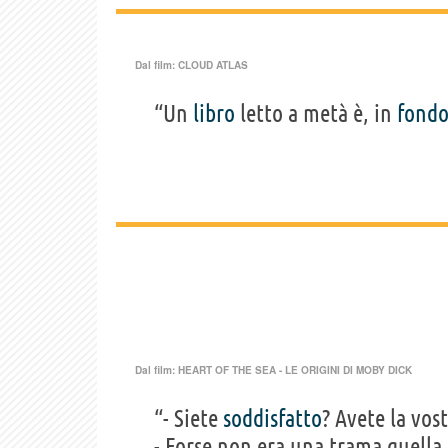
Dal film:
CLOUD ATLAS
“Un
libro
letto a metà è, in
fond
Dal film:
HEART OF THE SEA - LE ORIGINI DI MOBY DICK
“- Siete
soddisfatto
? Avete la vos
- Forse non era una trama quella 