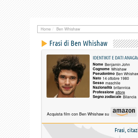
Home
Ben Whishaw
Frasi di Ben Whishaw
IDENTIKIT E DATI ANAGR
Nome
Benjamin John
Cognome
Whishaw
Pseudonimo
Ben Whisha
Nato
14 ottobre 1980
Sesso
maschile
Nazionalità
britannica
Professione
attore
Segno zodiacale
Bilancia
Acquista film con Ben Whishaw su
Frasi, cita