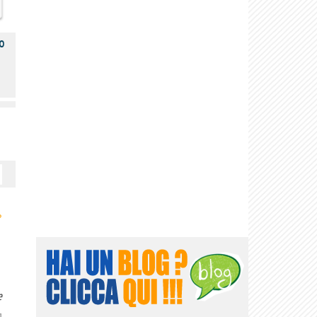
o
›
e
]