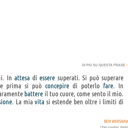
›
DI PIÙ SU QUESTA FRASE
i. In
attesa
di
essere
superati. Si può superare
se prima si può
concepire
di poterlo
fare
. In
iaramente
battere
il tuo cuore, come sento il mio.
sione
. La mia
vita
si estende ben oltre i limiti di
BEN WHISHA
[Tag:
confini
,
limiti