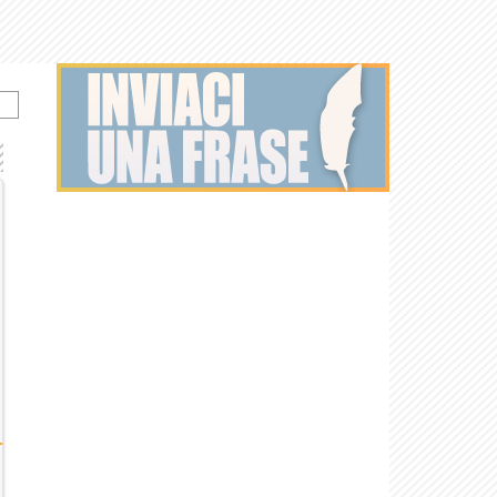
Heart of the
007: Spectre
Suffragette
Cloud Atlas
007: Skyfall
Bright S
Sea - Le...