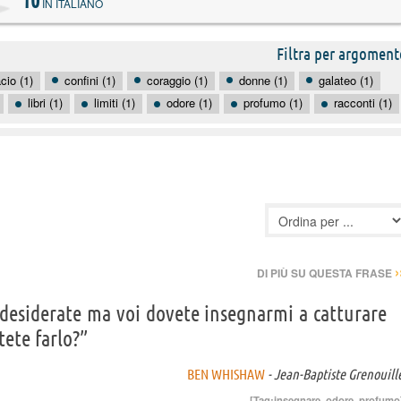
10
IN ITALIANO
Filtra per argoment
cio (1)
confini (1)
coraggio (1)
donne (1)
galateo (1)
libri (1)
limiti (1)
odore (1)
profumo (1)
racconti (1)
›
DI PIÙ SU QUESTA FRASE
 desiderate ma voi dovete insegnarmi a catturare
tete farlo?”
BEN WHISHAW
- Jean-Baptiste Grenouill
[Tag:
insegnare
,
odore
,
profumo