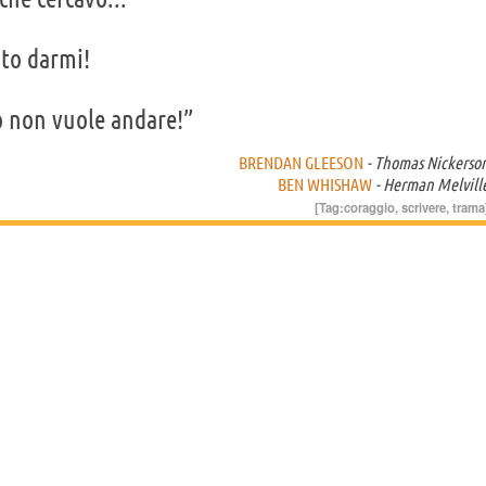
uto darmi!
no non vuole andare!”
BRENDAN GLEESON
- Thomas Nickerso
BEN WHISHAW
- Herman Melvill
[Tag:
coraggio
,
scrivere
,
trama