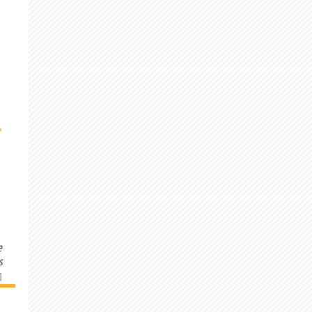
›
e
s
]