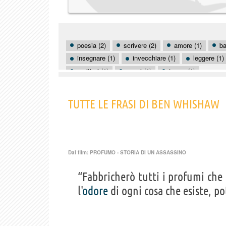
poesia (2)
scrivere (2)
amore (1)
ba
insegnare (1)
invecchiare (1)
leggere (1)
scrittori (1)
sogni (1)
trama (1)
TUTTE LE FRASI DI BEN WHISHAW
Dal film:
PROFUMO - STORIA DI UN ASSASSINO
“Fabbricherò tutti i profumi che
l'
odore
di ogni cosa che esiste, po