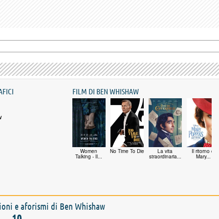
AFICI
FILM DI BEN WHISHAW
w
Women
No Time To Die
La vita
Il ritorno di
Talking - Il...
straordinaria...
Mary...
zioni e aforismi di Ben Whishaw