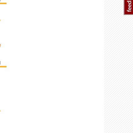
›
W
]
›