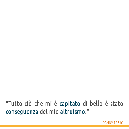
Acquista film/serie tv con Danny Trejo su
Frasi, citazioni e aforismi di Danny Trejo
4
IN ITALIANO
Personaggi affini per
CAST
GENERI
“Tutto ciò che mi è
capitato
di bello è stato
conseguenza
del mio
altruismo
.”
DANNY TREJO