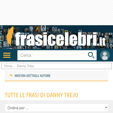
Toggle
search
bar
Attiva/disattiva
User
navigazione
area
Home
Danny Trejo
MOSTRA DETTAGLI AUTORE
Frasi di Danny Trejo
TUTTE LE FRASI DI DANNY TREJO