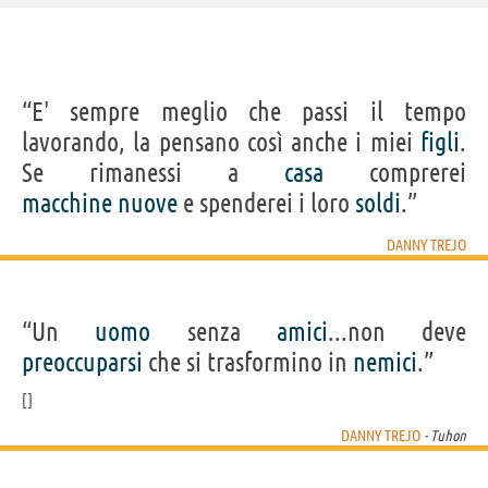
IDENTIKIT E DATI ANAGRAFICI
“E' sempre meglio che passi il tempo
Nome
Daniel
lavorando, la pensano così anche i miei
figli
.
Cognome
Trejo
Pseudonimo
Danny Trejo
Se rimanessi a
casa
comprerei
Nato
16 maggio 1944
Sesso
maschile
macchine
nuove
e spenderei i loro
soldi
.”
Nazionalità
statunitense
Professione
attore
Segno zodiacale
Toro
DANNY TREJO
FILM/SERIE TV DI DANNY TREJO
“Un
uomo
senza
amici
...non deve
preoccuparsi
che si trasformino in
nemici
.”
DANNY TREJO
- Tuhon
Zootropolis 2
The Ridiculous 6
Predators
NCIS: Los
Breaking 
Angeles