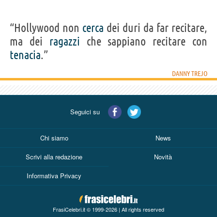
“Hollywood non
cerca
dei duri da far recitare,
ma dei
ragazzi
che sappiano recitare con
tenacia
.”
DANNY TREJO
Seguici su
Chi siamo
News
Scrivi alla redazione
Novità
Informativa Privacy
FrasiCelebri.it © 1999-2026 | All rights reserved