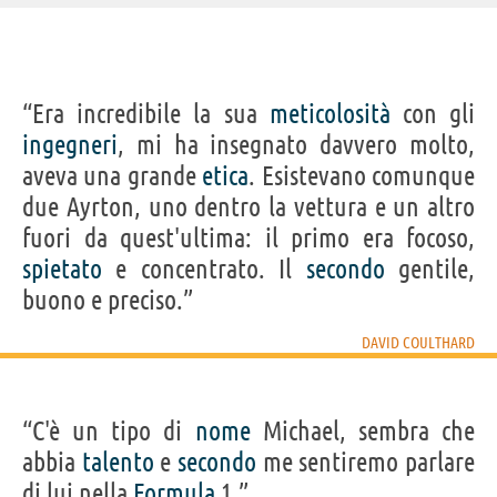
IDENTIKIT E DATI ANAGRAFICI
“Era incredibile la sua
meticolosità
con gli
Nome
David Marshall
ingegneri
, mi ha insegnato davvero molto,
Cognome
Coulthard
Pseudonimo
David Coulthard
aveva una grande
etica
. Esistevano comunque
Nato
27 marzo 1971
Sesso
maschile
due Ayrton, uno dentro la vettura e un altro
Nazionalità
britannica
Professione
pilota automobilistico
(
pilota di Formula 1
)
fuori da quest'ultima: il primo era focoso,
Segno zodiacale
Ariete
spietato
e concentrato. Il
secondo
gentile,
buono e preciso.”
Frasi, citazioni e aforismi di David Coulthard
3
IN ITALIANO
DAVID COULTHARD
Personaggi affini per
PROFESSIONE
CONTENUTI
“C'è un tipo di
nome
Michael, sembra che
abbia
talento
e
secondo
me sentiremo parlare
di lui nella
Formula
1.”