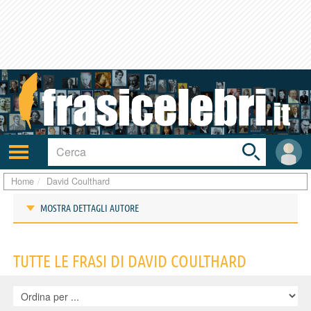
Toggle
search
bar
Attiva/disattiva
User
navigazione
area
Home
David Coulthard
MOSTRA DETTAGLI AUTORE
Frasi di David Coulthard
TUTTE LE FRASI DI DAVID COULTHARD