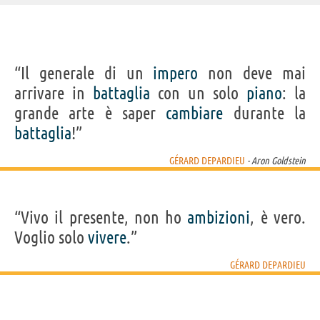
IDENTIKIT E DATI ANAGRAFICI
“Il generale di un
impero
non deve mai
Nome
Gérard Xavier Marcel
arrivare in
battaglia
con un solo
piano
: la
Cognome
Depardieu
Pseudonimo
Gérard Depardieu
grande arte è saper
cambiare
durante la
Nato
27 dicembre 1948
Sesso
maschile
battaglia
!”
Nazionalità
francese
Professione
attore
,
produttore cinematografico
,
imprenditore
Segno zodiacale
Capricorno
GÉRARD DEPARDIEU
- Aron Goldstein
FILM DI GÉRARD DEPARDIEU
“Vivo il presente, non ho
ambizioni
, è vero.
Voglio solo
vivere
.”
GÉRARD DEPARDIEU
La truffa del
Vita di Pi
Nemico pubblico
Concorrenza
La masc
secolo
N. 1 -...
sleale
fer