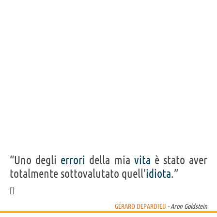
Acquista film con Gérard Depardieu su
Frasi, citazioni e aforismi di Gérard Depardieu
8
IN ITALIANO
Personaggi affini per
CAST
GENERI
“Uno degli
errori
della mia
vita
è stato aver
totalmente sottovalutato quell'
idiota
.”
GÉRARD DEPARDIEU
- Aron Goldstein