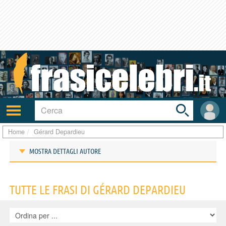
Toggle
search
bar
Attiva/disattiva
User
navigazione
area
Home
Gérard Depardieu
MOSTRA DETTAGLI AUTORE
Frasi di Gérard Depardieu
TUTTE LE FRASI DI GÉRARD DEPARDIEU