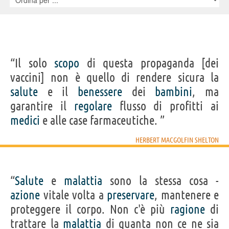
IDENTIKIT E DATI ANAGRAFICI
Nome
“Il solo
Herbert Macgolfin
scopo
di questa propaganda [dei
Cognome
Shelton
vaccini] non è quello di rendere sicura la
Nato
6 ottobre 1895
Morto
1 gennaio 1985
salute
e il
benessere
dei
bambini
, ma
Sesso
maschile
Nazionalità
statunitense
garantire il
regolare
flusso di profitti ai
Professione
attivista
(
pacifista e fautore del crudismo
),
scrittore
,
educatore
,
igienista
medici
e alle case farmaceutiche. ”
Segno zodiacale
Bilancia
HERBERT MACGOLFIN SHELTON
Acquista libri di Herbert Macgolfin Shelton su
Frasi, citazioni e aforismi di Herbert Macgolfin Shelton
“
Salute
e
malattia
sono la stessa cosa -
15
IN ITALIANO
azione
vitale volta a
preservare
, mantenere e
proteggere il corpo. Non c'è più
ragione
di
Personaggi affini per
PROFESSIONE
CONTENUTI
trattare la
malattia
di quanta non ce ne sia