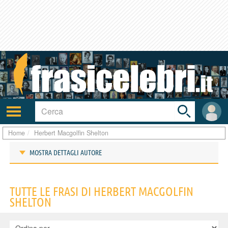
Toggle
search
bar
Attiva/disattiva
User
navigazione
area
Home
Herbert Macgolfin Shelton
MOSTRA DETTAGLI AUTORE
Frasi di Herbert Macgolfin Shelton
TUTTE LE FRASI DI HERBERT MACGOLFIN
SHELTON