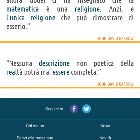
allora Gödel ci ha insegnato che la
matematica
è una
religione
. Anzi, è
l'
unica
religione
che può dimostrare di
esserlo.”
JOHN DAVID BARROW
“Nessuna
descrizione
non poetica della
realtà
potrà mai
essere
completa.”
JOHN DAVID BARROW
Seguici su
Chi siamo
News
Scrivi alla redazione
Novità