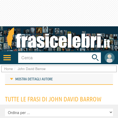
Toggle
search
bar
Attiva/disattiva
User
navigazione
area
Home
John David Barrow
MOSTRA DETTAGLI AUTORE
Frasi di John David Barrow
TUTTE LE FRASI DI JOHN DAVID BARROW