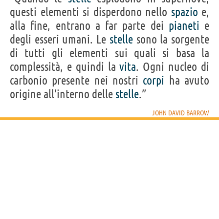
questi elementi si disperdono nello
spazio
e,
Frasi, citazioni e aforismi di John David Barrow
alla fine, entrano a far parte dei
pianeti
e
5
IN ITALIANO
degli esseri umani. Le
stelle
sono la sorgente
di tutti gli elementi sui quali si basa la
complessità, e quindi la
vita
. Ogni nucleo di
Personaggi affini per
PROFESSIONE
CONTENUTI
carbonio presente nei nostri
corpi
ha avuto
origine all’interno delle
stelle
.”
JOHN DAVID BARROW