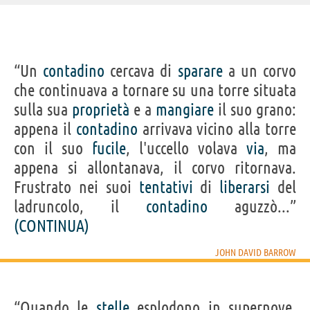
IDENTIKIT E DATI ANAGRAFICI
“Un
contadino
cercava di
sparare
a un corvo
Nome
John David
che continuava a tornare su una torre situata
Cognome
Barrow
Nato
29 novembre 1952 a Londra
sulla sua
proprietà
e a
mangiare
il suo grano:
Sesso
maschile
Nazionalità
inglese
appena il
contadino
arrivava vicino alla torre
Professione
matematico
,
cosmologo
,
fisico
Segno zodiacale
Sagittario
con il suo
fucile
, l'uccello volava
via
, ma
LIBRI DI JOHN DAVID BARROW
appena si allontanava, il corvo ritornava.
Frustrato nei suoi
tentativi
di
liberarsi
del
ladruncolo, il
contadino
aguzzò...”
(CONTINUA)
JOHN DAVID BARROW
Le origini...
Acquista libri di John David Barrow su
“Quando le
stelle
esplodono in supernove,